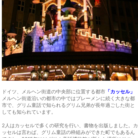
ドイツ、メルヘン街道の中央部に位置する都市
「カッセル」
メルヘン街道沿いの都市の中ではブレーメンに続く大きな都
市で、グリム童話で知られるグリム兄弟が長年過ごした街と
しても知られています。
2人はカッセル
で多くの研究を行い、書物を出版しました。カ
ッセルは言わば、
グリム童話の枠組みができた町でもあるん