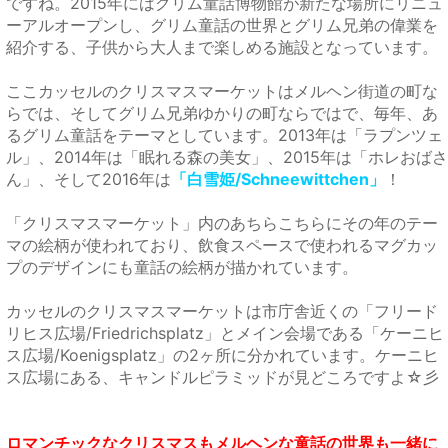
ですね。
2015年にはグリム童話博物館が新たな場所にリニュ
ーアルオープンし、グリム童話の世界とグリム兄弟の偉業を
紹介する、子供から大人まで楽しめる施設となっています。
ここカッセルのクリスマスマーケットはメルヘン街道の町な
らでは、そしてグリム兄弟ゆかりの町ならではで、毎年、あ
るグリム童話をテーマとしています。
2013年は「ラプンツェ
ル」、2014年は「眠れる森の美女」、2015年は「ホレおばさ
ん」、そして2016年は
「白雪姫/Schneewittchen」
！
「クリスマスマーケット」内のあちらこちらにその年のテー
マの絵柄が使われており、飲食スペースで使われるマグカッ
プのデザインにも童話の絵柄が描かれています。
カッセルのクリスマスマーケットは市庁舎近くの「フリード
リヒス広場/Friedrichsplatz」とメイン会場である「ケーニヒ
ス広場/Koenigsplatz」の2ヶ所に分かれています。
ケーニヒ
ス広場にある、キャンドルピラミッドが見どころですよ☆彡
ロマンチックなクリスマスもメルヘンな童話の世界も一緒に