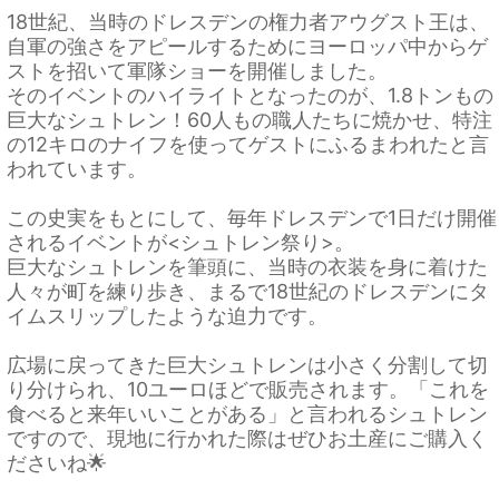
18世紀、当時のドレスデンの権力者アウグスト王は、
自軍の強さをアピールするためにヨーロッパ中からゲ
ストを招いて軍隊ショーを開催しました。
そのイベントのハイライトとなったのが、1.8トンもの
巨大なシュトレン！60人もの職人たちに焼かせ、特注
の12キロのナイフを使ってゲストにふるまわれたと言
われています。
この史実をもとにして、毎年ドレスデンで1日だけ開催
されるイベントが<シュトレン祭り>。
巨大なシュトレンを筆頭に、当時の衣装を身に着けた
人々が町を練り歩き、まるで18世紀のドレスデンにタ
イムスリップしたような迫力です。
広場に戻ってきた巨大シュトレンは小さく分割して切
り分けられ、10ユーロほどで販売されます。「これを
食べると来年いいことがある」と言われるシュトレン
ですので、現地に行かれた際はぜひお土産にご購入く
ださいね🌟