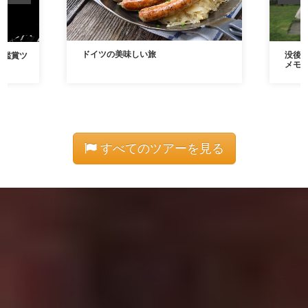
ドイツの美味しい旅
没後2
ト鑑賞ツ
メモ
すべてのツアーを見る
Euro Exppress
もう一つのヨーロッパへ、プレミアムな旅をデザインします