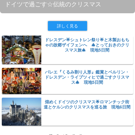
ドイツで過ごす☆伝統のクリスマス
詳しく見る
ドレスデン🌟シュトレン祭り🌟と木製おもち
ゃの故郷ザイフェンへ 🎄とっておきのクリ
スマス旅🎄 現地5日間
バレエ『くるみ割り人形』鑑賞とベルリン・
ドレスデン・ライプツィヒで過ごすクリスマ
ス🎄 現地5日間
煌めくドイツのクリスマス🌟ロマンチック街
道とケルンのクリスマスを巡る旅 現地6日間