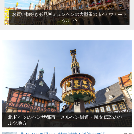
お買い物好き必見🌟ミュンヘンの大型蚤の市<アウア―ド
ゥルト>
北ドイツのハンザ都市・メルヘン街道・魔女伝説のハ
ルツ地方