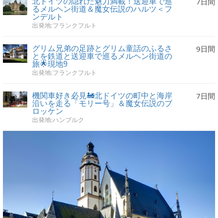
北ドイツの隠れた魅力満載！送迎車で巡
7日間
るメルヘン街道＆魔女伝説のハルツ＜フ
ンデルト
出発地:フランクフルト
グリム兄弟の足跡とグリム童話のふるさ
9日間
とを鉄道と送迎車で巡るメルヘン街道の
旅🌟現地9
出発地:フランクフルト
機関車好き必見🚂北ドイツの町中と海岸
7日間
沿いを走る「モリー号」＆魔女伝説のブ
ロッケン
出発地:ハンブルク