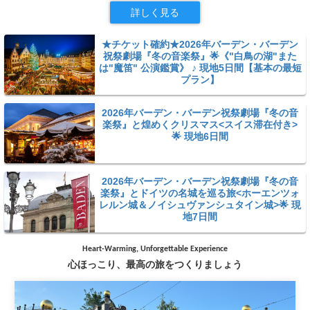
詳しく見る
★チケット確約★2026年バーデン・バーデン
祝祭劇場『冬の音楽祭』🌟《"白鳥の湖"また
は"魔笛" 公演鑑賞》 ♪ 現地5日間【基本の最短
プラン】
2026年バーデン・バーデン祝祭劇場『冬の音
楽祭』と煌めくクリスマス<スイス滞在付き>
🌟 現地6日間
2026年バーデン・バーデン祝祭劇場『冬の音
楽祭』とドイツの名城を巡る旅<ホーエンツォ
レルン城＆ノイシュヴァンシュタイン城>🌟 現
地7日間
Heart-Warming, Unforgettable Experience
心ほっこり、最高の旅をつくりましょう