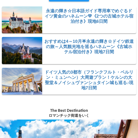
永遠の輝き☆日本語ガイド専用車でめぐるド
イツ黄金のハネムーン💛《2つの古城ホテル宿
泊付き》現地6日間
おすすめは4～10月🌟永遠の輝き☆ドイツ鉄道
の旅～人気観光地を巡るハネムーン《古城ホ
テル宿泊付き》現地7日間
ドイツ人気の3都市（フランクフルト・ベルリ
ン・ミュンヘン）大周遊プラン！ケルンの大
聖堂＆ノイシュヴァンシュタイン城も巡る♪現
地7日間
The Best Destination
ロマンチック街道をいく