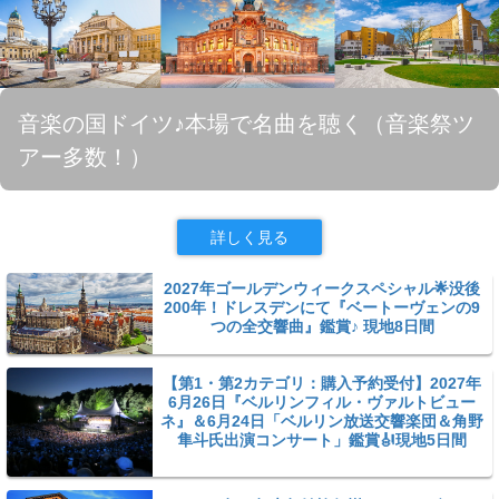
音楽の国ドイツ♪本場で名曲を聴く（音楽祭ツ
アー多数！）
詳しく見る
2027年ゴールデンウィークスペシャル🌟没後
200年！ドレスデンにて『ベートーヴェンの9
つの全交響曲』鑑賞♪ 現地8日間
【第1・第2カテゴリ：購入予約受付】2027年
6月26日『ベルリンフィル・ヴァルトビュー
ネ』＆6月24日「ベルリン放送交響楽団＆角野
隼斗氏出演コンサート」鑑賞🎻現地5日間