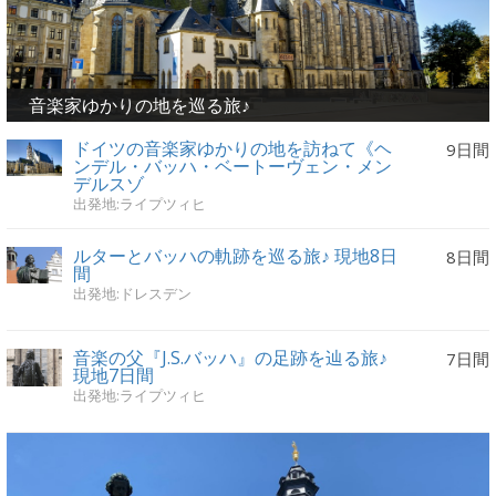
音楽家ゆかりの地を巡る旅♪
ドイツの音楽家ゆかりの地を訪ねて《ヘ
9日間
ンデル・バッハ・ベートーヴェン・メン
デルスゾ
出発地:ライプツィヒ
ルターとバッハの軌跡を巡る旅♪ 現地8日
8日間
間
出発地:ドレスデン
音楽の父『J.S.バッハ』の足跡を辿る旅♪
7日間
現地7日間
出発地:ライプツィヒ