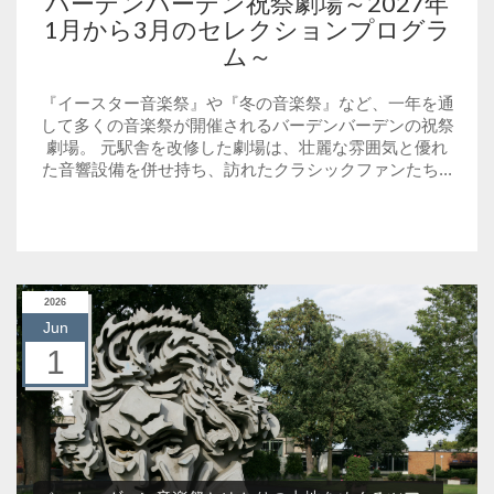
バーデンバーデン祝祭劇場～2027年
1月から3月のセレクションプログラ
ム～
『イースター音楽祭』や『冬の音楽祭』など、一年を通
して多くの音楽祭が開催されるバーデンバーデンの祝祭
劇場。 元駅舎を改修した劇場は、壮麗な雰囲気と優れ
た音響設備を併せ持ち、訪れたクラシックファンたち...
2026
Jun
1