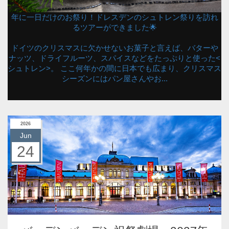
年に一日だけのお祭り！ドレスデンのシュトレン祭りを訪れ
るツアーができました🌟
ドイツのクリスマスに欠かせないお菓子と言えば、バターや
ナッツ、ドライフルーツ、スパイスなどをたっぷりと使った<
シュトレン>。 ここ何年かの間に日本でも広まり、クリスマス
シーズンにはパン屋さんやお...
2026
Jun
24