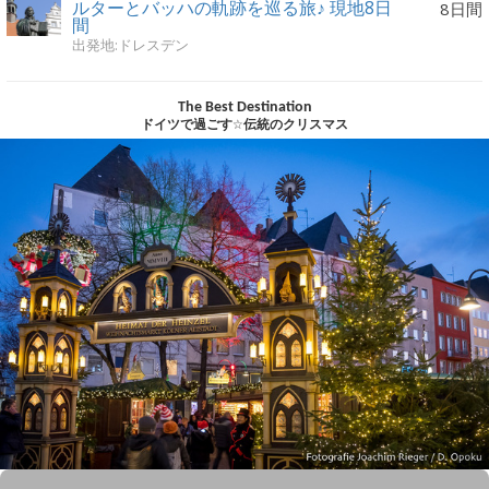
ルターとバッハの軌跡を巡る旅♪ 現地8日
8日間
間
出発地:ドレスデン
The Best Destination
ドイツで過ごす☆伝統のクリスマス