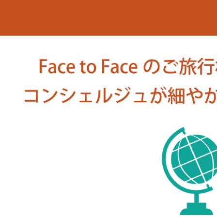
ロマンチック街道をいく
ドイツと隣国をめぐる旅
角野隼斗氏の海外公演コンサート鑑賞ツアー
ドイツの美味しい旅
没後200年！2027年はベートーヴェン・メモ
自分で創る旅
(完全オーダーメイド旅)