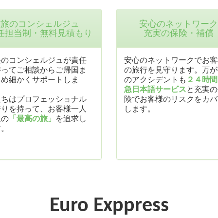
旅のコンシェルジュ
安心のネットワーク
任担当制・無料見積もり
充実の保険・補償
任のコンシェルジュが責任
安心のネットワークでお客
持ってご相談からご帰国ま
の旅行を見守ります。万が
きめ細かくサポートしま
のアクシデントも
２４時間
。
急日本語サービス
と充実の
たちはプロフェッショナル
険でお客様のリスクをカバ
誇りを持って、お客様一人
します。
人の
「最高の旅」
を追求し
す。
Euro Exppress