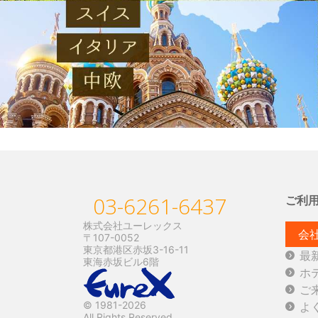
03-6261-6437
ご利
株式会社ユーレックス
会
〒107-0052
東京都港区赤坂3-16-11
最
東海赤坂ビル6階
ホ
ご
© 1981-2026
よ
All Rights Reserved.