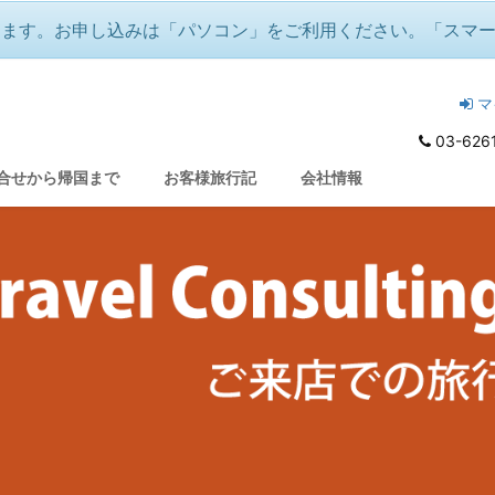
ります。お申し込みは「パソコン」をご利用ください。「スマ
マ
03-626
合せから帰国まで
お客様旅行記
会社情報
アー多数！）
冬の音楽祭『白鳥の湖』『魔笛』
♪音楽好きのクリスマス＆年越し🌟