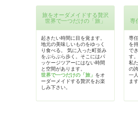
旅をオーダメイドする贅沢
世界で一つだけの「旅」
専
起きたい時間に目を覚ます。
専
地元の美味しいものをゆっく
を
り食べる。 気に入った町並み
で
をぶらぶら歩く。そこにはパ
す
ッケージツアーにはない時間
私
と空間があります。
の
世界で一つだけの「旅」
をオ
一
ーダーメイドする贅沢をお楽
ま
しみ下さい。