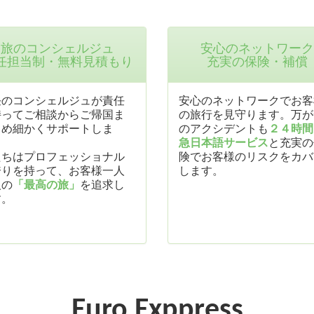
旅のコンシェルジュ
安心のネットワーク
任担当制・無料見積もり
充実の保険・補償
任のコンシェルジュが責任
安心のネットワークでお客
持ってご相談からご帰国ま
の旅行を見守ります。万が
きめ細かくサポートしま
のアクシデントも
２４時間
。
急日本語サービス
と充実の
たちはプロフェッショナル
険でお客様のリスクをカバ
誇りを持って、お客様一人
します。
人の
「最高の旅」
を追求し
す。
Euro Exppress