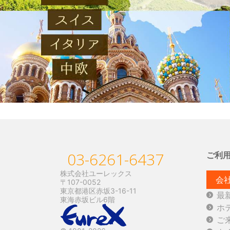
03-6261-6437
ご利
株式会社ユーレックス
会
〒107-0052
東京都港区赤坂3-16-11
最
東海赤坂ビル6階
ホ
ご