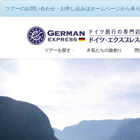
ツアーのお問い合わせ・お申し込みはホームページから承
ツアーを探す
私たちの旅創り
問
すべてのツアーを見る
音楽の国ドイツ♪本場で名曲を聴く（音楽祭ツ
ドイツで過ごす☆伝統のクリスマス
2026年12月🌟バーデンバーデン祝祭劇場・
ベルリンフィル・ジルヴェスターコンサート鑑賞
夢のドイツハネムーン（新婚旅行）