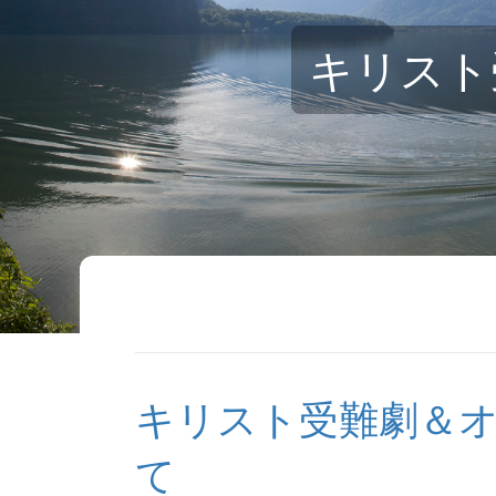
ロマンチック街道をいく
キリスト
ドイツと隣国をめぐる旅
角野隼斗氏の海外公演コンサート鑑賞ツアー
ドイツの美味しい旅
没後200年！2027年はベートーヴェン・メモ
自分で創る旅
(完全オーダーメイド旅)
キリスト受難劇＆
て