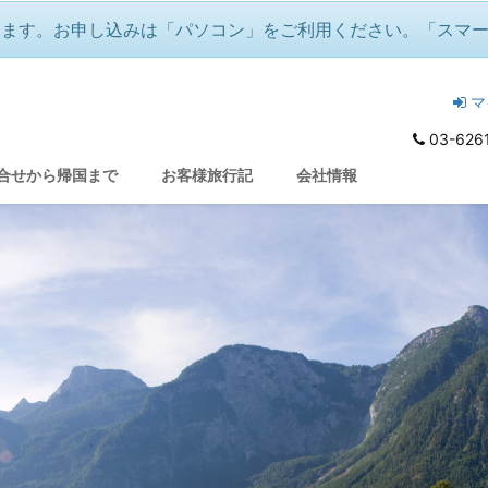
ります。お申し込みは「パソコン」をご利用ください。「スマ
マ
03-626
合せから帰国まで
お客様旅行記
会社情報
アー多数！）
冬の音楽祭『白鳥の湖』『魔笛』
♪音楽好きのクリスマス＆年越し🌟