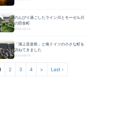
のんびり過ごしたライン川とモーゼル川
の田舎町
2016-08-29
「湖上音楽祭」と南ドイツの小さな町を
訪ねてきました
2016-08-09
1
2
3
4
>
Last ›