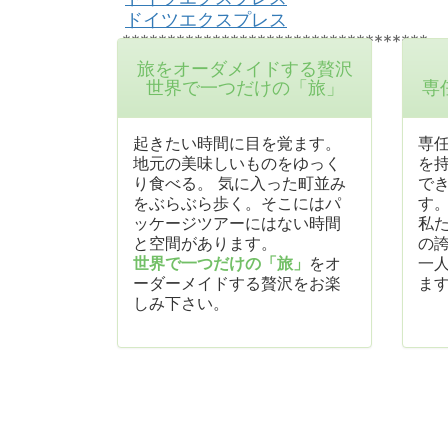
ドイツエクスプレス
**********************************
旅をオーダメイドする贅沢
世界で一つだけの「旅」
専
起きたい時間に目を覚ます。
専
地元の美味しいものをゆっく
を
り食べる。 気に入った町並み
で
をぶらぶら歩く。そこにはパ
す
ッケージツアーにはない時間
私
と空間があります。
の
世界で一つだけの「旅」
をオ
一
ーダーメイドする贅沢をお楽
ま
しみ下さい。