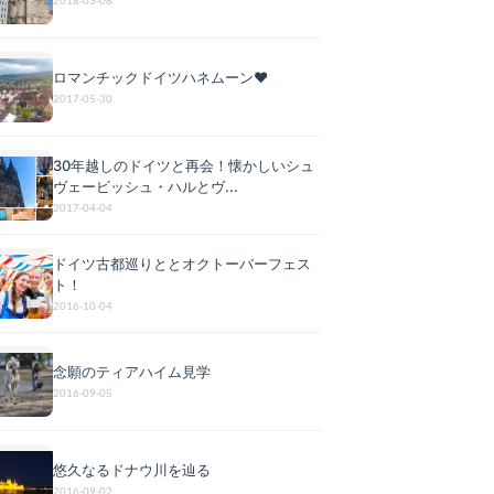
2018-03-08
ロマンチックドイツハネムーン♥
2017-05-30
30年越しのドイツと再会！懐かしいシュ
ヴェービッシュ・ハルとヴ...
2017-04-04
ドイツ古都巡りととオクトーバーフェス
ト！
2016-10-04
念願のティアハイム見学
2016-09-05
悠久なるドナウ川を辿る
2016-09-02