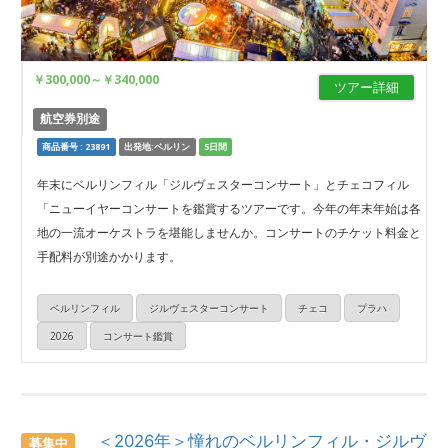
￥300,000
～
￥340,000
ツアー詳細
航空券別途
商品番号 : 23891
出発地:ベルリン
5日間
年末にベルリンフィル「ジルヴェスターコンサート」とチェコフィル
「ニューイヤーコンサートを鑑賞するツアーです。今年の年末年始は各
地の一流オーケストラを堪能しませんか。コンサートのチケット料金と
手配料が別途かかります。
ベルリンフィル
ジルヴェスターコンサート
チェコ
プラハ
2026
コンサート鑑賞
＜2026年＞憧れのベルリンフィル・ジルヴ
募集中