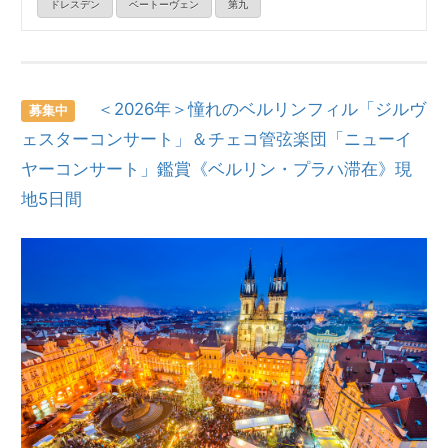
ドレスデン
ベートーヴェン
第九
＜2026年＞憧れのベルリンフィル「ジルヴ
募集中
ェスターコンサート」＆チェコ管弦楽団「ニューイ
ヤーコンサート」鑑賞《ベルリン・プラハ滞在》現
地5日間