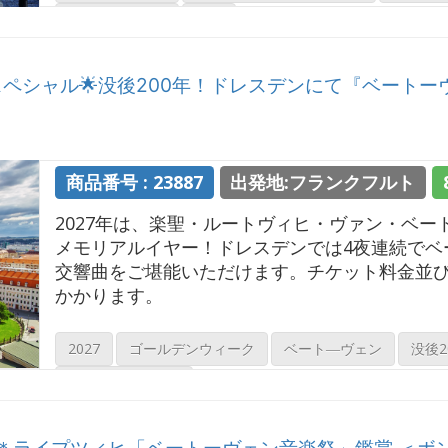
ベートーヴェン
第九
ペシャル🌟没後200年！ドレスデンにて『ベートー
商品番号 : 23887
出発地:フランクフルト
2027年は、楽聖・ルートヴィヒ・ヴァン・ベー
メモリアルイヤー！ドレスデンでは4夜連続でベ
交響曲をご堪能いただけます。チケット料金並
かかります。
2027
ゴールデンウィーク
ベート―ヴェン
没後2
シュターツカペレ
催＊ライプツィヒ「ベートーヴェン音楽祭」鑑賞 ＜ボ