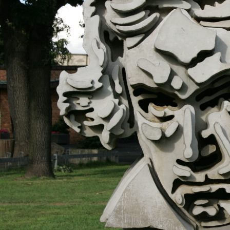
ロマンチック街道をいく
ドイツと隣国をめぐる旅
角野隼斗氏の海外公演コンサート鑑賞ツアー
ドイツの美味しい旅
没後200年！2027年はベートーヴェン・メモ
自分で創る旅
(完全オーダーメイド旅)