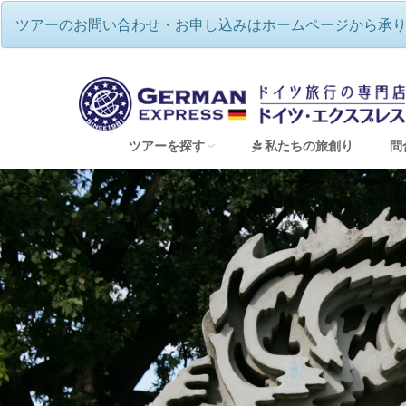
ツアーのお問い合わせ・お申し込みはホームページから承
世界遺産や観光街道を巡る♪メルヘンの国
ツアーを探す
私たちの旅創り
問
すべてのツアーを見る
音楽の国ドイツ♪本場で名曲を聴く（音楽祭ツ
ドイツで過ごす☆伝統のクリスマス
2026年12月🌟バーデンバーデン祝祭劇場・
ベルリンフィル・ジルヴェスターコンサート鑑賞
夢のドイツハネムーン（新婚旅行）