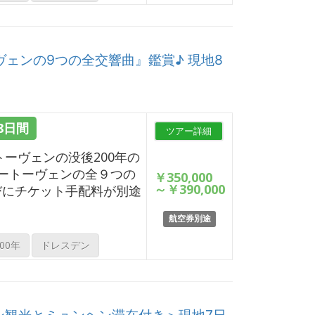
ヴェンの9つの全交響曲』鑑賞♪ 現地8
8日間
ツアー詳細
トーヴェンの没後200年の
ートーヴェンの全９つの
￥350,000
～
￥390,000
びにチケット手配料が別途
航空券別途
00年
ドレスデン
ン観光とミュンヘン滞在付き＞現地7日