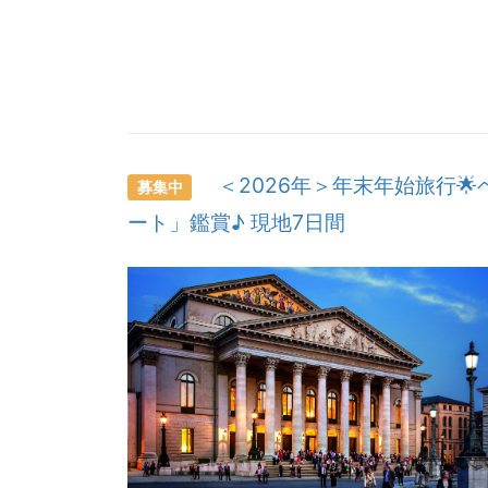
＜2026年＞年末年始旅行
募集中
ート」鑑賞♪ 現地7日間