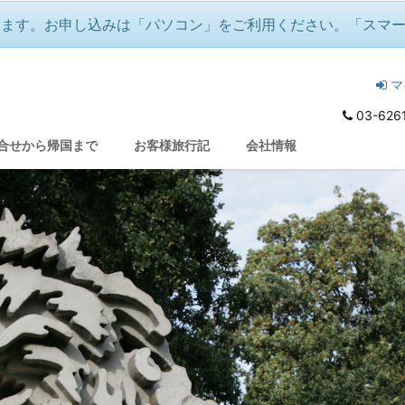
ります。お申し込みは「パソコン」をご利用ください。「スマ
マ
03-626
ドイツ！
/
没後200年！2027年はベートーヴェン・メモ
合せから帰国まで
お客様旅行記
会社情報
アー多数！）
冬の音楽祭『白鳥の湖』『魔笛』
♪音楽好きのクリスマス＆年越し🌟