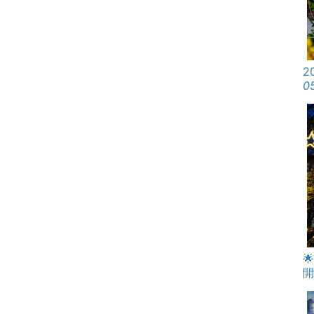
2
0

開