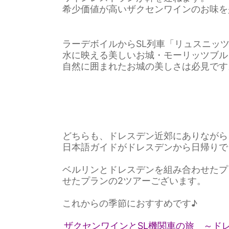
希少価値が高いザクセンワインのお味を
ロマンチック街道をいく
ドイツと隣国をめぐる旅
角野隼斗氏の海外公演コンサート鑑賞ツアー
ラーデボイルからSL列車「リュスニッ
水に映える美しいお城・モーリッツブル
ドイツの美味しい旅
自然に囲まれたお城の美しさは必見です
没後200年！2027年はベートーヴェン・メモ
自分で創る旅
(完全オーダーメイド旅)
どちらも、ドレスデン近郊にありながら
日本語ガイドがドレスデンから日帰りで
ベルリンとドレスデンを組み合わせたプ
せたプランの2ツアーございます。
これからの季節におすすめです♪
ザクセンワインとSL機関車の旅 ～ド