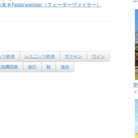
覚☆Federweisser（フェーダーヴァイサー）
ッツ鉄道
レスニッツ鉄道
ザクセン
ワイン
蒸気機関車
旅行
秋
海外
ィ