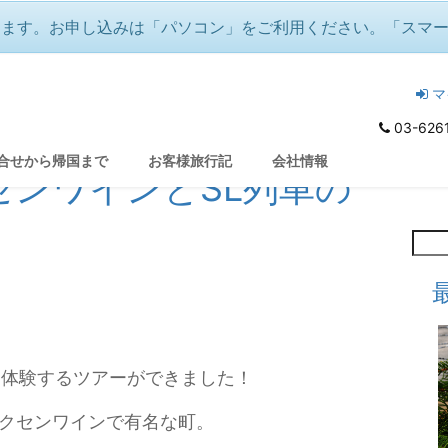
ります。お申し込みは「パソコン」をご利用ください。「スマ
マ
03-626
合せから帰国まで
お客様旅行記
会社情報
センワインとSL列車の
アー多数！）
を体験するツアーができました！
冬の音楽祭『白鳥の湖』『魔笛』
♪音楽好きのクリスマス＆年越し🌟
クセンワインで有名な町。