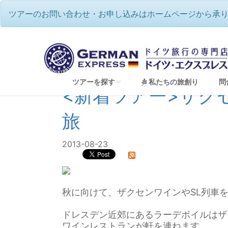
ツアーのお問い合わせ・お申し込みはホームページから承
ツアーを探す
私たちの旅創り
問
<新着ツアー>ザク
旅
すべてのツアーを見る
2013-08-23
音楽の国ドイツ♪本場で名曲を聴く（音楽祭ツ
ドイツで過ごす☆伝統のクリスマス
秋に向けて、ザクセンワインやSL列車
2026年12月🌟バーデンバーデン祝祭劇場・
ベルリンフィル・ジルヴェスターコンサート鑑賞
ドレスデン近郊にあるラーデボイルはザ
夢のドイツハネムーン（新婚旅行）
ワインレストランが軒を連ねます。