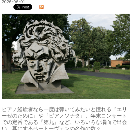
2026-06-01
ピアノ経験者なら一度は弾いてみたいと憧れる『エリ
ーゼのために』や『ピアノソナタ』、年末コンサート
での定番である『第九』など、いろいろな場面で出会
い、耳にするベートーヴェンの名作の数々。