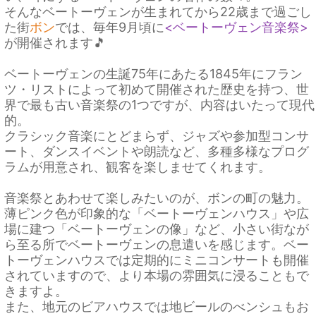
そんなベートーヴェンが生まれてから22歳まで過ごし
た街
ボン
では、毎年9月頃に
<ベートーヴェン音楽祭>
が開催されます🎵
ベートーヴェンの生誕75年にあたる1845年にフラン
ツ・リストによって初めて開催された歴史を持つ、世
界で最も古い音楽祭の1つですが、内容はいたって現代
的。
クラシック音楽にとどまらず、ジャズや参加型コンサ
ート、ダンスイベントや朗読など、多種多様なプログ
ラムが用意され、観客を楽しませてくれます。
音楽祭とあわせて楽しみたいのが、ボンの町の魅力。
薄ピンク色が印象的な「ベートーヴェンハウス」や広
場に建つ「ベートーヴェンの像」など、小さい街なが
ら至る所でベートーヴェンの息遣いを感じます。ベー
トーヴェンハウスでは定期的にミニコンサートも開催
されていますので、より本場の雰囲気に浸ることもで
きますよ。
また、地元のビアハウスでは地ビールのべンシュもお