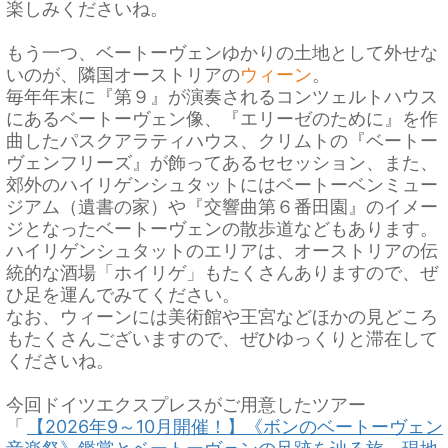
楽しみくださいね。
もう一つ、ベートーヴェンゆかりの土地として外せな
いのが、隣国オーストリアの
ウィーン
。
毎年年末に『第９』が演奏されるコンツェルトハウス
にあるベートーヴェン像、『エリーゼのために』を作
曲したパスクアラティハウス、クリムトの『ベートー
ヴェンフリーズ』が飾ってあるセセッション、また、
郊外のハイリゲンシュタットにはベートーベンミュー
ジアム（遺書の家）や『交響曲第６番田園』のイメー
ジとなったベートーヴェンの散歩道などもあります。
ハイリゲンシュタットのエリアは、オーストリアの伝
統的な酒場「ホイリゲ」もたくさんありますので、ぜ
ひ足を運んでみてください。
なお、ウィーンには美術館や王宮などほかの見どころ
もたくさんございますので、ぜひゆっくりと滞在して
くださいね。
今回ドイツエクスプレスがご用意したツアー
「
【2026年9～10月開催！】《ボンのベートーヴェン