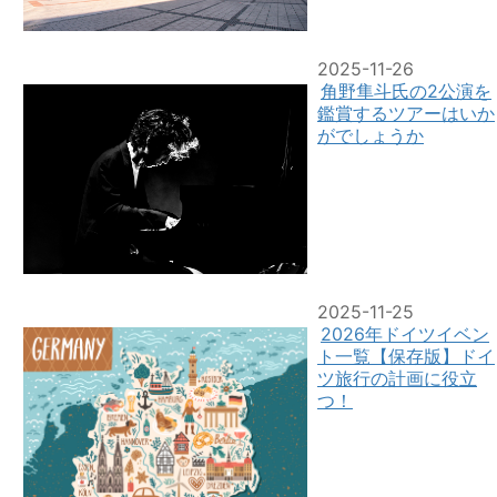
2025-11-26
角野隼斗氏の2公演を
鑑賞するツアーはいか
がでしょうか
2025-11-25
2026年ドイツイベン
ト一覧【保存版】ドイ
ツ旅行の計画に役立
つ！