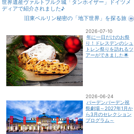
世界遺産ヴァルトブルク城「タンホイザー」ドイツメ
ディアで紹介されました♪
旧東ベルリン秘密の「地下世界」を探る旅
2026-07-10
年に一日だけのお祭
り！ドレスデンのシュ
トレン祭りを訪れるツ
アーができました🌟
2026-06-24
バーデンバーデン祝
祭劇場～2027年1月か
ら3月のセレクション
プログラム～