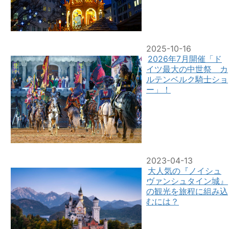
2025-10-16
2026年7月開催「ド
イツ最大の中世祭 カ
ルテンベルク騎士ショ
ー」！
2023-04-13
大人気の『ノイシュ
ヴァンシュタイン城』
の観光を旅程に組み込
むには？