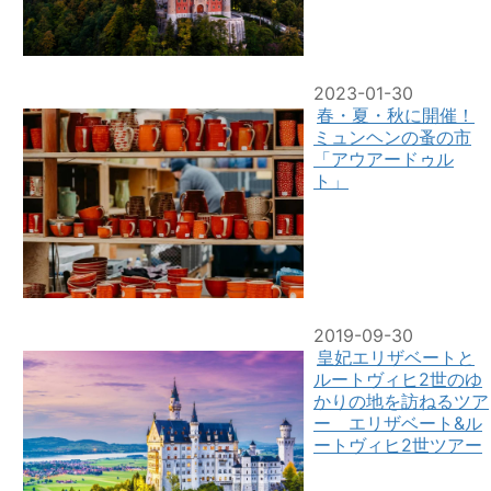
2023-01-30
春・夏・秋に開催！
ミュンヘンの蚤の市
「アウアードゥル
ト」
2019-09-30
皇妃エリザベートと
ルートヴィヒ2世のゆ
かりの地を訪ねるツア
ー エリザベート&ル
ートヴィヒ2世ツアー