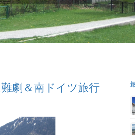
受難劇＆南ドイツ旅行