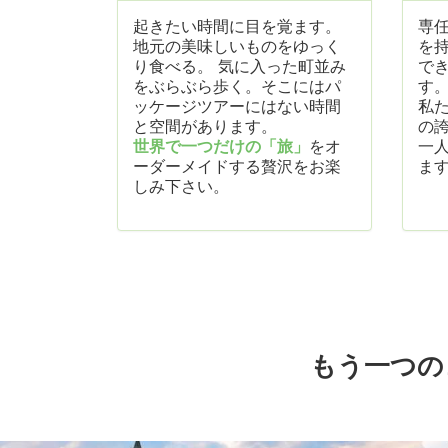
起きたい時間に目を覚ます。
専
地元の美味しいものをゆっく
を
り食べる。 気に入った町並み
で
をぶらぶら歩く。そこにはパ
す
ッケージツアーにはない時間
私
と空間があります。
の
世界で一つだけの「旅」
をオ
一
ーダーメイドする贅沢をお楽
ま
しみ下さい。
もう一つの