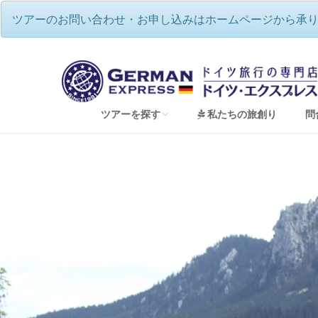
ツアーのお問い合わせ・お申し込みはホームページから承
ツアーを探す
私たちの旅創り
問
すべてのツアーを見る
音楽の国ドイツ♪本場で名曲を聴く（音楽祭ツ
ドイツで過ごす☆伝統のクリスマス
2026年12月🌟バーデンバーデン祝祭劇場・
ベルリンフィル・ジルヴェスターコンサート鑑賞
夢のドイツハネムーン（新婚旅行）