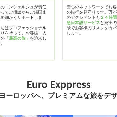
任のコンシェルジュが責任
安心のネットワークでお客
持ってご相談からご帰国ま
の旅行を見守ります。万が
きめ細かくサポートしま
のアクシデントも
２４時間
。
急日本語サービス
と充実の
たちはプロフェッショナル
険でお客様のリスクをカバ
誇りを持って、お客様一人
します。
人の
「最高の旅」
を追求し
す。
Euro Exppress
ヨーロッパへ、プレミアムな旅をデ