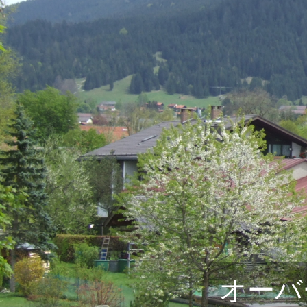
ロマンチック街道をいく
ドイツと隣国をめぐる旅
角野隼斗氏の海外公演コンサート鑑賞ツアー
ドイツの美味しい旅
没後200年！2027年はベートーヴェン・メモ
自分で創る旅
(完全オーダーメイド旅)
オーバ