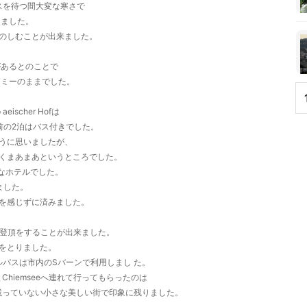
スを待つ間大変な寒さで
りました。
のしむことが出来ました。
があるとのことで
ノミーのままでした。
scher Hofは
前の2泊はバス付きでした。
うに思いましたが、
くまあまあというところでした。
もに上質なホテルでした。
しました。
を感じずに済みました。
への登頂をすることが出来ました。
をとりました。
パスは市内のSバーンで利用しまし た。
とChiemseeへ連れて行ってもらったのは
にも載っていない小さな美しい街で印象に残りました。