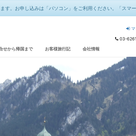
ります。お申し込みは「パソコン」をご利用ください。「スマ
マ
03-626
合せから帰国まで
お客様旅行記
会社情報
アー多数！）
冬の音楽祭『白鳥の湖』『魔笛』
♪音楽好きのクリスマス＆年越し🌟