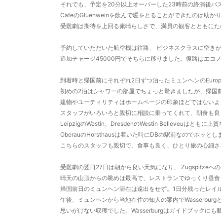
それでも、予定を20分以上オーバーした23時前の終演後バ
CafeのGluehweinを飲んで暖をとることができたのは助か
受難劇は期待を上回る素晴らしさで、満員の観客とともにた
予約していただいた航空機は往路、 ビジネスクラスに空き
追加チャージ45000円でそちらに移りました。復路はエコ
到着時と帰国前にそれぞれ2日ずつ泊ったミュンヘンのEurop aei
初めの2泊はシャワーの部屋でちょっと驚きましたが、帰国
建物やユーティリティはホームページの印象ほどではないよ
スタッフがいろいろと親切に相談に乗ってくれて、朝食も良
LeipzigのWestin、DresdenのWestin Belleveuはと
OberauのHorsthausは着いた時にDBの駅前なのでホッと
こちらのスタッフも親切で、食事も良く、ひとり旅の心細さ
受難劇の翌日27日は朝から良い天気になり、 Zugspitze
晴天の山頂からの眺めは最高で、レストランでゆっくり昼食
帰国前日のミュンヘン滞在は遠出をせず。1日分残ったレイル
午後、ミュンヘンから当地在住の知人の案内でWasserburg
思いがけない収穫でした。Wasserburgはガイドブック