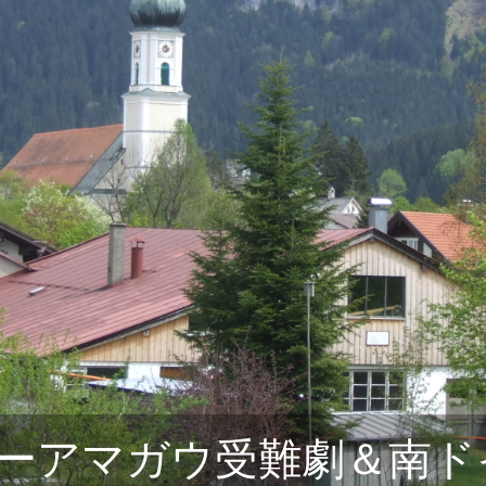
リアルイヤー
ーアマガウ受難劇＆南ド