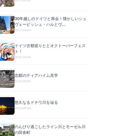
2017-05-30
30年越しのドイツと再会！懐かしいシュ
ヴェービッシュ・ハルとヴ...
2017-04-04
ドイツ古都巡りととオクトーバーフェス
ト！
2016-10-04
念願のティアハイム見学
2016-09-05
悠久なるドナウ川を辿る
2016-09-02
のんびり過ごしたライン川とモーゼル川
の田舎町