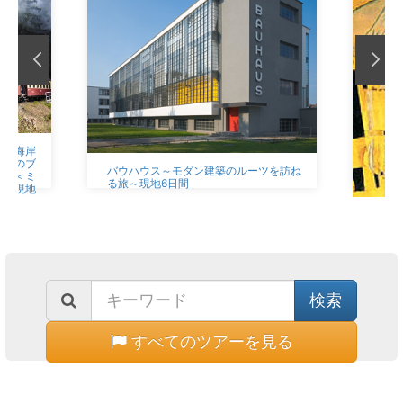
中と海岸
伝説のブ
バウハウス～モダン建築のルーツを訪ね
乗車＜ミ
る旅～現地6日間
き＞現地
クリ
スト
すべてのツアーを見る