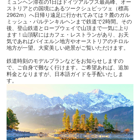
ミュンヘン滞在の1日はドイツアルプス最高峰、オー
ストリアとの国境にあるツークシュピッツェ（標高
2962m）へ日帰り遠足に行かれてみては？麓のガル
ミッシュ・パルテンキルヘンまで鉄道で2時間。その
後、登山鉄道とロープウェイで山頂まで一気に上り
ます！山頂駅にはカフェ・レストランがあり、お天
気であればバイエルン地方やオーストリアのチロル
地方が一望。大変美しい絶景がご覧いただけます。
鉄道時刻のモデルプランなどをお知らせしますの
で、ご自身で難なく行けます。ご希望あれば、追加
料金となりますが、日本語ガイドを手配いたしま
す。