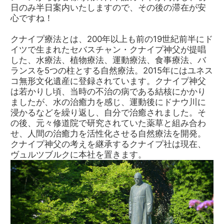
日のみ半日案内いたしますので、その後の滞在が安
心ですね！
クナイプ療法とは、200年以上も前の19世紀前半にド
イツで生まれたセバスチャン・クナイプ神父が提唱
した、水療法、植物療法、運動療法、食事療法、バ
ランスを5つの柱とする自然療法。2015年にはユネス
コ無形文化遺産に登録されています。クナイプ神父
は若かりし頃、当時の不治の病である結核にかかり
ましたが、水の治癒力を感じ、運動後にドナウ川に
浸かるなどを繰り返し、自分で治癒されました。そ
の後、元々修道院で研究されていた薬草と組み合わ
せ、人間の治癒力を活性化させる自然療法を開発。
クナイプ神父の考えを継承するクナイプ社は現在、
ヴュルツブルクに本社を置きます。