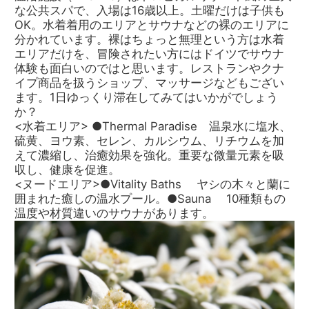
な公共スパで、入場は16歳以上。土曜だけは子供も
OK。水着着用のエリアとサウナなどの裸のエリアに
分かれています。裸はちょっと無理という方は水着
エリアだけを、冒険されたい方にはドイツでサウナ
体験も面白いのではと思います。レストランやクナ
イプ商品を扱うショップ、マッサージなどもござい
ます。1日ゆっくり滞在してみてはいかがでしょう
か？
<水着エリア> ●Thermal Paradise 温泉水に塩水、
硫黄、ヨウ素、セレン、カルシウム、リチウムを加
えて濃縮し、治癒効果を強化。重要な微量元素を吸
収し、健康を促進。
<ヌードエリア>●Vitality Baths ヤシの木々と蘭に
囲まれた癒しの温水プール。●Sauna 10種類もの
温度や材質違いのサウナがあります。