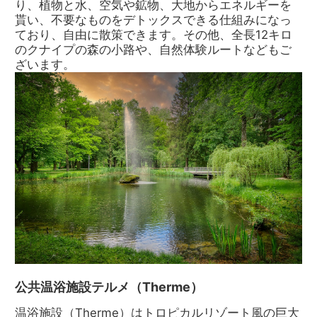
り、植物と水、空気や鉱物、大地からエネルギーを
貰い、不要なものをデトックスできる仕組みになっ
ており、自由に散策できます。その他、全長12キロ
のクナイプの森の小路や、自然体験ルートなどもご
ざいます。
公共温浴施設テルメ（Therme）
温浴施設（Therme）はトロピカルリゾート風の巨大