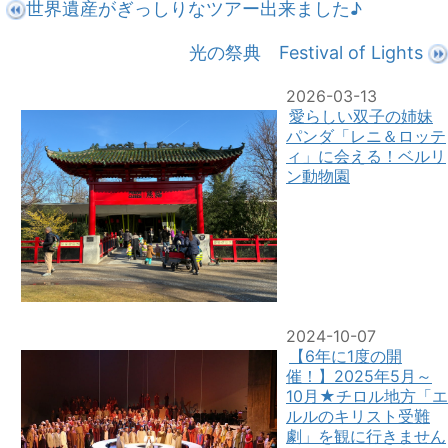
世界遺産がぎっしりなツアー出来ました♪
光の祭典 Festival of Lights
2026-03-13
愛らしい双子の姉妹
パンダ「レニ＆ロッテ
ィ」に会える！ベルリ
ン動物園
2024-10-07
【6年に1度の開
催！】2025年5月～
10月★チロル地方「エ
ルルのキリスト受難
劇」を観に行きません