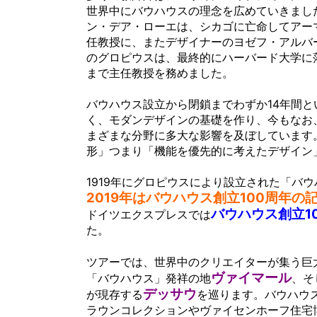
世界中にバウハウスの理念を広めていきまし
ン・デア・ローエは、シカゴに亡命してアー
任教授に、またデザイナーのヨゼフ・アルバ
のグロピウスは、最終的にハーバード大学に落
まで主任教授を務めました。
バウハウス設立から閉鎖までわずか14年間
く、モダンデザインの基礎を作り、今もなお
まざまな分野に多大な影響を及ぼしています
形」つまり
「機能を優先的に考えたデザイン
1919年にグロピウスにより設立された「バ
2019年はバウハウス創立100周年の
バウハウス創立1
ドイツエクスプレスでは
た。
ツアーでは、世界中のクリエイターが集う巨
ヴァイマール
「バウハウス」発祥の地
、そ
デッサウ
が現存する
を巡ります。バウハウ
ラウンコレクションやヴァイセンホーフ住宅