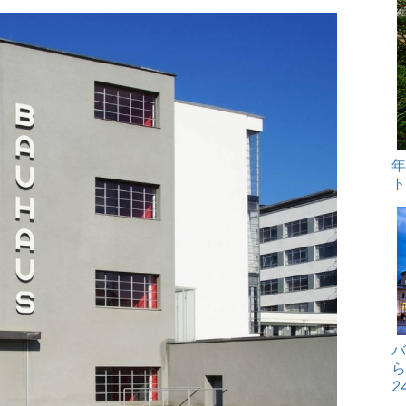
リアルイヤー
ト
バ
ら
2