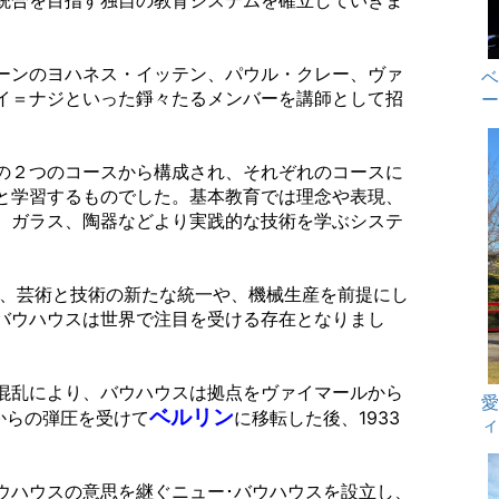
統合を目指す独自の教育システムを確立していきま
ーンのヨハネス・イッテン、パウル・クレー、ヴァ
イ＝ナジといった錚々たるメンバーを講師として招
の２つのコースから構成され、それぞれのコースに
と学習するものでした。基本教育では理念や表現、
、ガラス、陶器などより実践的な技術を学ぶシステ
は、芸術と技術の新たな統一や、機械生産を前提にし
バウハウスは世界で注目を受ける存在となりまし
混乱により、バウハウスは拠点をヴァイマールから
ベルリン
から
の弾圧を受けて
に移転した後、1933
ィ
ウハウスの意思を継ぐニュー･バウハウスを設立し、