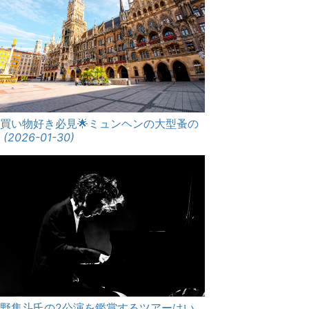
買い物好き必見🌟ミュンヘンの大型蚤の
市
(2026-01-30)
角野隼斗氏の2公演を鑑賞するツアーはい