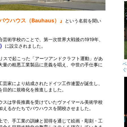
バウハウス（Bauhaus）』
という名前を聞い
合芸術学校のことで、
第一次世界大戦後の1919年、
）
に設立されました。
ギリスで起こった「アーツアンドクラフト運動」があ
大量の粗悪工業製品に意義を唱え、中世の手仕事に
工芸家により結成されたドイツ工作連盟が誕生し、
を目的に規格化を推進しました。
ウスは学長推薦を受けていたヴァイマール美術学校
加えるかたちでバウハウスを開校させました。
上で、手工業の訓練と習得を通じて
絵画・彫刻・工