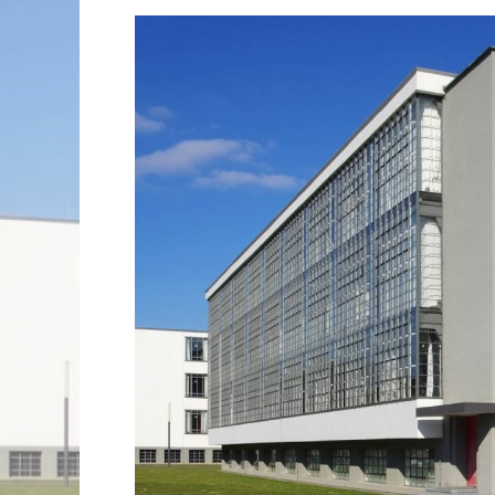
ロマンチック街道をいく
ドイツと隣国をめぐる旅
角野隼斗氏の海外公演コンサート鑑賞ツアー
ドイツの美味しい旅
没後200年！2027年はベートーヴェン・メモ
自分で創る旅
(完全オーダーメイド旅)