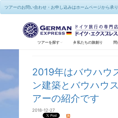
ツアーのお問い合わせ・お申し込みはホームページから承
ツアーを探す
私たちの旅創り
問
2019年はバウハウ
すべてのツアーを見る
ン建築とバウハウ
音楽の国ドイツ♪本場で名曲を聴く（音楽祭ツ
ドイツで過ごす☆伝統のクリスマス
アーの紹介です
2026年12月🌟バーデンバーデン祝祭劇場・
ベルリンフィル・ジルヴェスターコンサート鑑賞
2018-12-27
夢のドイツハネムーン（新婚旅行）