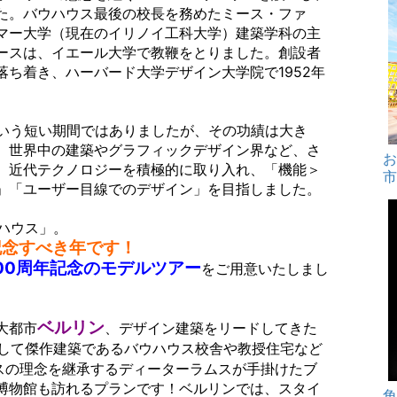
た。バウハウス最後の校長を務めたミース・ファ
マー大学（現在のイリノイ工科大学）建築学
科の主
ースは、イエール大学で教鞭をとりました。創設者
ち着き、ハーバード大学デザイン大学院で1952年
という短い期間ではありましたが、その功績は大き
、世界中の建築やグラフィックデザイン界など、さ
お
。
近代テクノロジーを積極的に取り入れ、「機能＞
」「ユーザー目線でのデザイン」を目指しました。
ウハウス」。
記念すべき年です！
00周年記念のモデルツアー
をご用意いたしまし
ベルリン
大都市
、デザイン建築をリードしてきた
して傑作建築であるバウハウス校舎や教授住宅など
スの理念を継承するディーターラムスが手掛けたブ
博物館も訪れるプランです！
ベルリンでは、スタイ