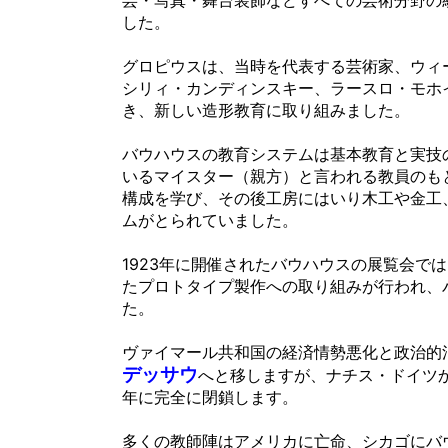
芸・写真・舞台装飾などすべての芸術分野の
した。
グロピウスは、当時を代表する芸術家、ウィ
シリィ・カンディンスキー、ラースロ・モホ
き、新しい造形教育に取り組みました。
バウハウスの教育システムは基本教育と実技
いるマイスター（親方）と言われる教員のも
構成を学び、その後工房にはいり木工や金工
ムがとられていました。
1923年に開催されたバウハウスの展覧会で
たプロトタイプ製作への取り組みが行われ、
た。
ヴァイマール共和国の経済情勢悪化と政治的
デッサウ
へと移しますが、
ナチス・ドイツ
年に完全に閉鎖します。
多くの教師陣はアメリカに亡命、シカゴにバ