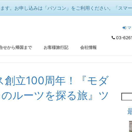
を探る旅』ツアーの紹介
ります。お申し込みは「パソコン」をご利用ください。「スマ
マ
03-626
合せから帰国まで
お客様旅行記
会社情報
ス創立100周年！『モダ
スのルーツを探る旅』ツ
アー多数！）
冬の音楽祭『白鳥の湖』『魔笛』
♪音楽好きのクリスマス＆年越し🌟