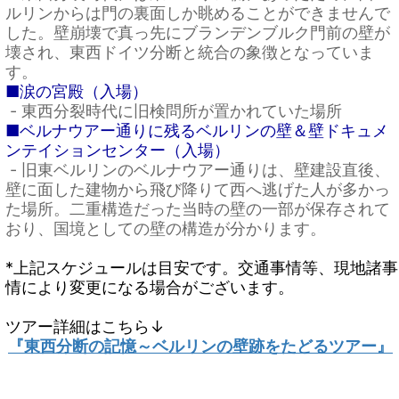
ルリンからは門の裏面しか眺めることができませんで
した。壁崩壊で真っ先にブランデンブルク門前の壁が
壊され、東西ドイツ分断と統合の象徴となっていま
す。
■涙の宮殿（入場）
- 東西分裂時代に旧検問所が置かれていた場所
■ベルナウアー通りに残るベルリンの壁＆
壁ドキュメ
ンテイションセンター（入場）
- 旧東ベルリンのベルナウアー通りは、壁建設直後、
壁に面した建物から飛び降りて西へ逃げた人が多かっ
た場所。二重構造だった当時の壁の一部が保存されて
おり、国境としての壁の構造が分かります。
*上記スケジュールは目安です。交通事情等、現地諸事
情により変更になる場合がございます。
ツアー詳細はこちら↓
『東西分断の記憶～ベルリンの壁跡をたどるツアー』