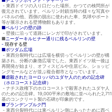
■チェックポイント・チャーリー
- 東西ドイツの入り口だった場所。かつての検問所が
復元されています。ベルリン封鎖当時の様々な写真や
パネルの他、西側の脱出に使われた車、気球やボート
等が展示される壁博物館もあります。
■ベルリンの壁の跡
- 壁後に沿って道路にレンガで印がされています。
■
ニーダーキルヒナー通りに残るベルリンの壁
-
現存する壁
■ポツダム広場
- 東西分裂時代には広場を横切ってベルリンの壁が構
築され、分断の象徴広場でした。東西ドイツ統一後は
再開発が始まり、オフィスビルや住居ビル、ショッピ
ングモールなどが並ぶ複合都市となっています。
■虐殺されたヨーロッパのユダヤ人のための記念碑
（ホロコースト記念碑）
- ナチス政権下のホロコーストで殺害されたユダヤ人
のための記念碑。19,000平米の敷地に並べられた2,711
基のコンクリート製の石碑が印象的です。
■ブランデンブルク門
- 東西分裂時代には東ベルリン側にあったために西ベ