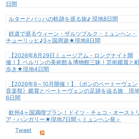
日間
ルターとバッハの軌跡を巡る旅♪ 現地8日間
鉄道で巡るウィーン・ザルツブルク・ミュンヘン・
チューリッヒ♪3ヶ国周遊★現地8日間
【2026年8月29日ミュージアム・ロングナイト開
催！】ベルリンの美術館＆博物館三昧！芸術鑑賞と
歩き★現地4日間
【2026年9～10月開催！】《ボンのベートーヴェン
音楽祭》鑑賞とベートーヴェンの足跡を辿る旅 現
6日間
欧州4ヶ国満喫プラン！ドイツ・チェコ・オースト
ア・ハンガリー★現地7日間＜ミュンヘン発＞
Tweet