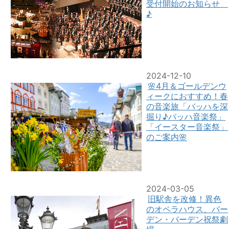
受付開始のお知らせ
♪
2024-12-10
🌸4月＆ゴールデンウ
ィークにおすすめ！春
の音楽旅「バッハを深
掘り♪バッハ音楽祭」
「イースター音楽祭」
のご案内🌸
2024-03-05
旧駅舎を改修！異色
のオペラハウス、バー
デン・バーデン祝祭劇