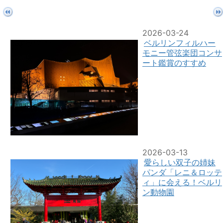
2026-03-24
ベルリンフィルハー
モニー管弦楽団コンサ
ート鑑賞のすすめ
2026-03-13
愛らしい双子の姉妹
パンダ「レニ＆ロッテ
ィ」に会える！ベルリ
ン動物園