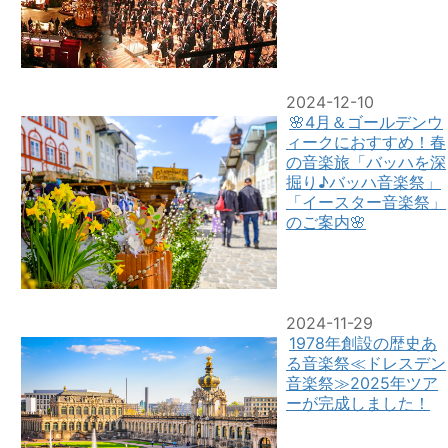
2024-12-10
🌸4月＆ゴールデンウ
ィークにおすすめ！春
の音楽旅「バッハを深
掘り♪バッハ音楽祭」
「イースター音楽祭」
のご案内🌸
2024-11-29
1978年創設の歴史あ
る音楽祭≪ドレスデン
音楽祭≫2025年ツア
ーが完成しました！