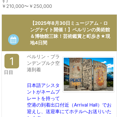
す)
￥210,000
〜
￥250,000
【2025年8月30日ミュージアム・ロ
ングナイト開催！】ベルリンの美術館
＆博物館三昧！芸術鑑賞と町歩き★現
地4日間
ベルリン・ブラ
1
ンデンブルク空
港到着
日目
日本語アシスタ
ントがネームプ
レートを持って
空港の到着出口付近（Arrival Hall）でお
迎えし、送迎車にてホテルへお送りいた