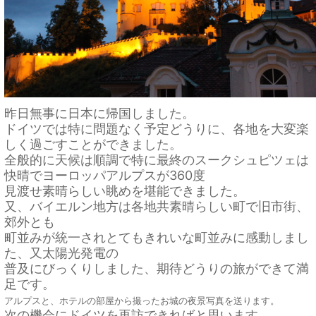
昨日無事に日本に帰国しました。
ドイツでは特に問題なく予定どうりに、各地を大変楽
しく過ごすことができました。
全般的に天候は順調で特に最終のスークシュピツェは
快晴でヨーロッパアルプスが360度
見渡せ素晴らしい眺めを堪能できました。
又、バイエルン地方は各地共素晴らしい町で旧市街、
郊外とも
町並みが統一されとてもきれいな町並みに感動しまし
た、又太陽光発電の
普及にびっくりしました、期待どうりの旅ができて満
足です。
アルプスと、ホテルの部屋から撮ったお城の夜景写真を送ります。
次の機会にドイツを再訪できればと思います。