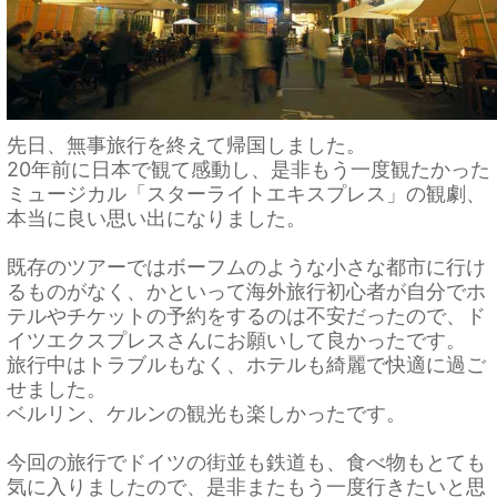
先日、無事旅行を終えて帰国しました。
20年前に日本で観て感動し、是非もう一度観たかった
ミュージカル「スターライトエキスプレス」の観劇、
本当に良い思い出になりました。
既存のツアーではボーフムのような小さな都市に行け
るものがなく、かといって海外旅行初心者が自分でホ
テルやチケットの予約をするのは不安だったので、ド
イツエクスプレスさんにお願いして良かったです。
旅行中はトラブルもなく、ホテルも綺麗で快適に過ご
せました。
ベルリン、ケルンの観光も楽しかったです。
今回の旅行でドイツの街並も鉄道も、食べ物もとても
気に入りましたので、是非またもう一度行きたいと思