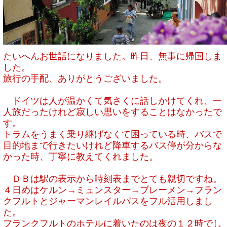
たいへんお世話になりました。昨日、無事に帰国しま
した。
旅行の手配、ありがとう
ご
ざいました。
ドイツは人が温かくて気さくに話しかけてくれ、
一
人旅だったけれど寂しい思いをすることはなかったで
す。
トラムをうまく乗り継げなくて困っている時、
バスで
目的地まで行きたいけれど降車するバス停が分からな
かった
時、丁寧に教えてくれました。
ＤＢは駅の表示から時刻表までとても親切ですね。
４日めはケルン→ミュンスター→ブレーメン→フラン
クフルトとジャーマンレイルパスをフル活用しまし
た。
フランクフルトのホテルに着いたのは夜の１２時でし