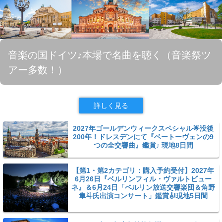
音楽の国ドイツ♪本場で名曲を聴く（音楽祭ツ
アー多数！）
詳しく見る
2027年ゴールデンウィークスペシャル🌟没後
200年！ドレスデンにて『ベートーヴェンの9
つの全交響曲』鑑賞♪ 現地8日間
【第1・第2カテゴリ：購入予約受付】2027年
6月26日『ベルリンフィル・ヴァルトビュー
ネ』＆6月24日「ベルリン放送交響楽団＆角野
隼斗氏出演コンサート」鑑賞🎻現地5日間