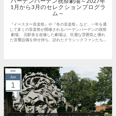
バーデンバーデン祝祭劇場～2027年
1月から3月のセレクションプログラ
ム～
『イースター音楽祭』や『冬の音楽祭』など、一年を通
して多くの音楽祭が開催されるバーデンバーデンの祝祭
劇場。 元駅舎を改修した劇場は、壮麗な雰囲気と優れ
た音響設備を併せ持ち、訪れたクラシックファンたち...
2026
Jun
1