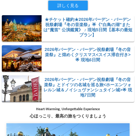
詳しく見る
★チケット確約★2026年バーデン・バーデン
祝祭劇場『冬の音楽祭』🌟《"白鳥の湖"また
は"魔笛" 公演鑑賞》 ♪ 現地5日間【基本の最短
プラン】
2026年バーデン・バーデン祝祭劇場『冬の音
楽祭』と煌めくクリスマス<スイス滞在付き>
🌟 現地6日間
2026年バーデン・バーデン祝祭劇場『冬の音
楽祭』とドイツの名城を巡る旅<ホーエンツォ
レルン城＆ノイシュヴァンシュタイン城>🌟 現
地7日間
Heart-Warming, Unforgettable Experience
心ほっこり、最高の旅をつくりましょう