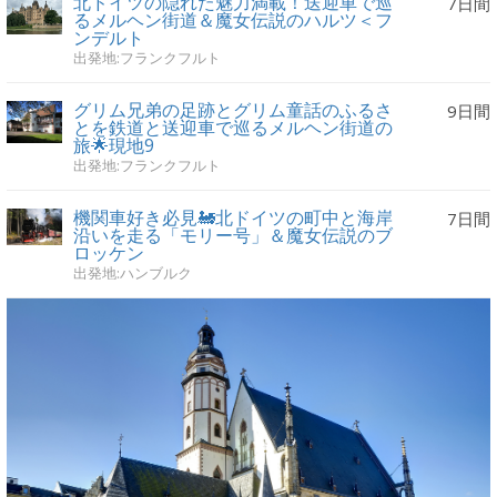
北ドイツの隠れた魅力満載！送迎車で巡
7日間
るメルヘン街道＆魔女伝説のハルツ＜フ
ンデルト
出発地:フランクフルト
グリム兄弟の足跡とグリム童話のふるさ
9日間
とを鉄道と送迎車で巡るメルヘン街道の
旅🌟現地9
出発地:フランクフルト
機関車好き必見🚂北ドイツの町中と海岸
7日間
沿いを走る「モリー号」＆魔女伝説のブ
ロッケン
出発地:ハンブルク