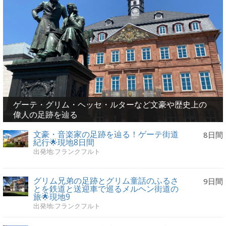
ゲーテ・グリム・ヘッセ・ルターなど文豪や歴史上の
偉人の足跡を辿る
文豪・音楽家の足跡を辿る！ゲーテ街道
8日間
紀行🌟現地8日間
出発地:フランクフルト
グリム兄弟の足跡とグリム童話のふるさ
9日間
とを鉄道と送迎車で巡るメルヘン街道の
旅🌟現地9
出発地:フランクフルト