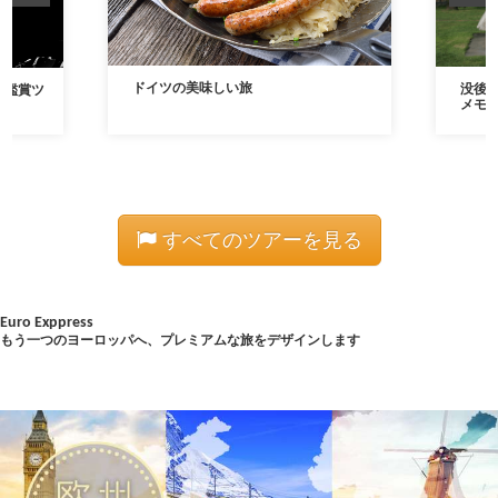
ドイツの美味しい旅
没後2
ト鑑賞ツ
メモ
すべてのツアーを見る
Euro Exppress
もう一つのヨーロッパへ、プレミアムな旅をデザインします