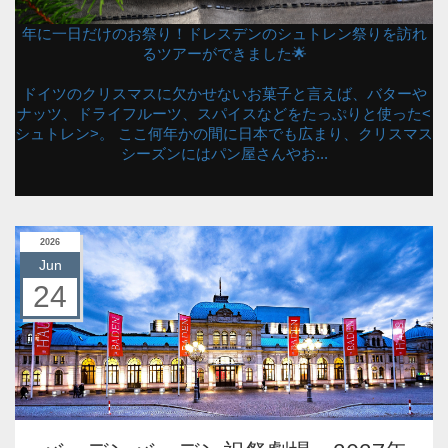
年に一日だけのお祭り！ドレスデンのシュトレン祭りを訪れ
るツアーができました🌟
ドイツのクリスマスに欠かせないお菓子と言えば、バターや
ナッツ、ドライフルーツ、スパイスなどをたっぷりと使った<
シュトレン>。 ここ何年かの間に日本でも広まり、クリスマス
シーズンにはパン屋さんやお...
2026
Jun
24