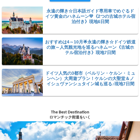
永遠の輝き☆日本語ガイド専用車でめぐるド
イツ黄金のハネムーン💛《2つの古城ホテル宿
泊付き》現地6日間
おすすめは4～10月🌟永遠の輝き☆ドイツ鉄道
の旅～人気観光地を巡るハネムーン《古城ホ
テル宿泊付き》現地7日間
ドイツ人気の3都市（ベルリン・ケルン・ミュ
ンヘン）大周遊プラン！ケルンの大聖堂＆ノ
イシュヴァンシュタイン城も巡る♪現地7日間
The Best Destination
ロマンチック街道をいく