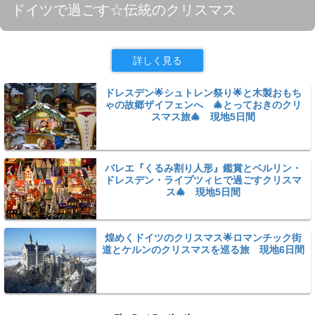
ドイツで過ごす☆伝統のクリスマス
詳しく見る
ドレスデン🌟シュトレン祭り🌟と木製おもち
ゃの故郷ザイフェンへ 🎄とっておきのクリ
スマス旅🎄 現地5日間
バレエ『くるみ割り人形』鑑賞とベルリン・
ドレスデン・ライプツィヒで過ごすクリスマ
ス🎄 現地5日間
煌めくドイツのクリスマス🌟ロマンチック街
道とケルンのクリスマスを巡る旅 現地6日間