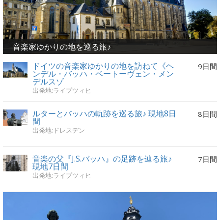
音楽家ゆかりの地を巡る旅♪
ドイツの音楽家ゆかりの地を訪ねて《ヘ
9日間
ンデル・バッハ・ベートーヴェン・メン
デルスゾ
出発地:ライプツィヒ
ルターとバッハの軌跡を巡る旅♪ 現地8日
8日間
間
出発地:ドレスデン
音楽の父『J.S.バッハ』の足跡を辿る旅♪
7日間
現地7日間
出発地:ライプツィヒ