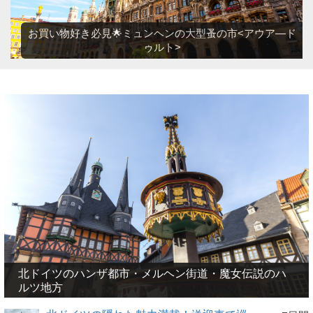
お買い物好き必見🌟ミュンヘンの大型蚤の市<アウア―ド
ゥルト>
北ドイツのハンザ都市・メルヘン街道・魔女伝説のハ
ルツ地方