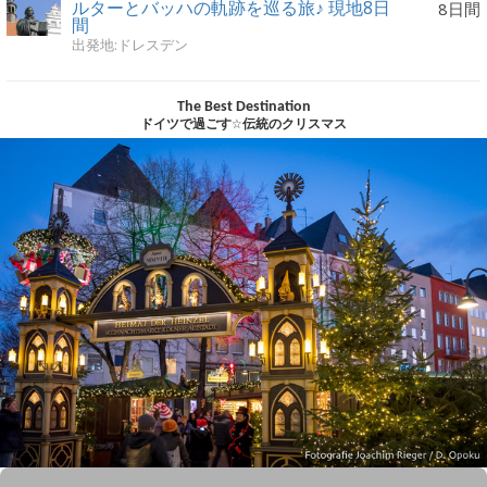
ルターとバッハの軌跡を巡る旅♪ 現地8日
8日間
間
出発地:ドレスデン
The Best Destination
ドイツで過ごす☆伝統のクリスマス