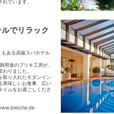
されています。
テルでリラック
ともある高級スパホテル
王御用達のブリキ工房が、
変わりました。
を取り入れたモダンイン
る美味しいお食事、広い
タイムをお過ごしくださ
.bleiche.de