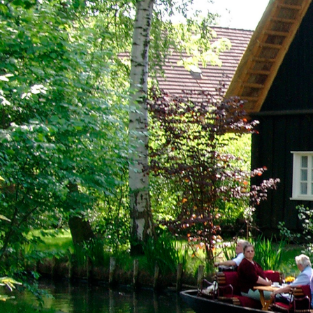
ロマンチック街道をいく
ドイツと隣国をめぐる旅
角野隼斗氏の海外公演コンサート鑑賞ツアー
ドイツの美味しい旅
没後200年！2027年はベートーヴェン・メモ
自分で創る旅
(完全オーダーメイド旅)