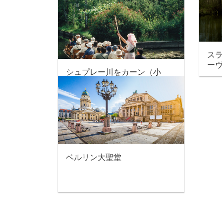
ス
ー
シュプレー川をカーン（小
船）で・・・
ベルリン大聖堂