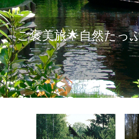
ご褒美旅🌟自然た