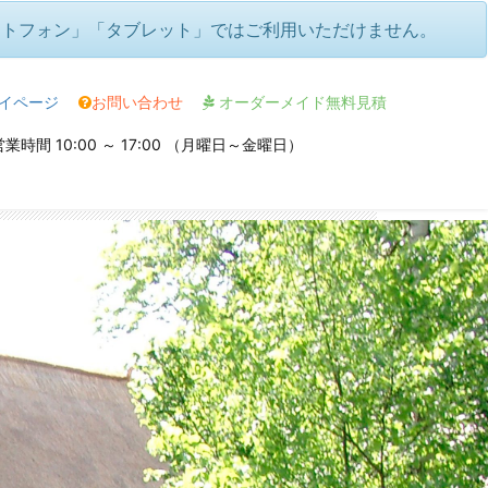
ートフォン」「タブレット」ではご利用いただけません。
イページ
お問い合わせ
オーダーメイド無料見積
業時間 10:00 ～ 17:00 （月曜日～金曜日）
祭典🌙フェスティバル・オブ・ライツなど