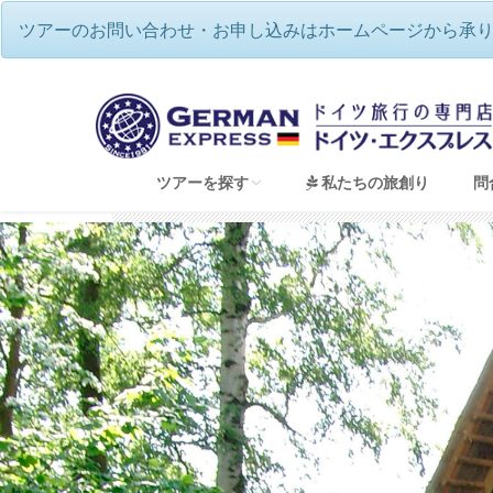
ツアーのお問い合わせ・お申し込みはホームページから承
世界遺産や観光街道を巡る♪メルヘンの国
ツアーを探す
私たちの旅創り
問
すべてのツアーを見る
音楽の国ドイツ♪本場で名曲を聴く（音楽祭ツ
ドイツで過ごす☆伝統のクリスマス
2026年12月🌟バーデンバーデン祝祭劇場・
ベルリンフィル・ジルヴェスターコンサート鑑賞
夢のドイツハネムーン（新婚旅行）