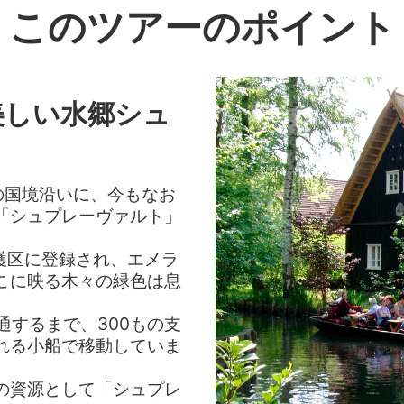
このツアーのポイント
美しい水郷シュ
の国境沿いに、今もなお
「シュプレーヴァルト」
護区に登録され、エメラ
こに映る木々の緑色は息
通するまで、300もの支
れる小船で移動していま
の資源として「シュプレ