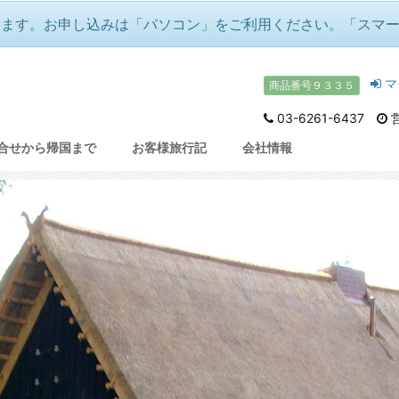
ります。お申し込みは「パソコン」をご利用ください。「スマ
マ
商品番号９３３５
03-6261-6437
営
ドイツ！
/
ベルリンで過ごすおすすめツアー満載！🌟光の
合せから帰国まで
お客様旅行記
会社情報
アー多数！）
冬の音楽祭『白鳥の湖』『魔笛』
♪音楽好きのクリスマス＆年越し🌟