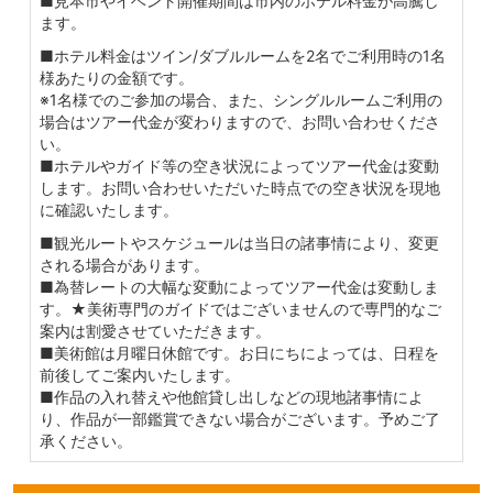
■見本市やイベント開催期間は市内のホテル料金が高騰し
ます。
■ホテル料金はツイン/ダブルルームを2名でご利用時の1名
様あたりの金額です。
※1名様でのご参加の場合、また、シングルルームご利用の
場合はツアー代金が変わりますので、お問い合わせくださ
い。
■ホテルやガイド等の空き状況によってツアー代金は変動
します。お問い合わせいただいた時点での空き状況を現地
に確認いたします。
■観光ルートやスケジュールは当日の諸事情により、変更
される場合があります。
■為替レートの大幅な変動によってツアー代金は変動しま
す。★美術専門のガイドではございませんので専門的なご
案内は割愛させていただきます。
■美術館は月曜日休館です。お日にちによっては、日程を
前後してご案内いたします。
■作品の入れ替えや他館貸し出しなどの現地諸事情によ
り、作品が一部鑑賞できない場合がございます。予めご了
承ください。