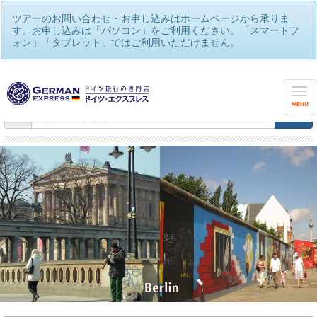
ツアーのお問い合わせ・お申し込みはホームページから承りま
す。お申し込みは「パソコン」をご利用ください。「スマートフ
ォン」「タブレット」ではご利用いただけません。
世界遺産や観光街道を巡る♪メルヘンの国ドイツ！
/
ベルリンで過ごすおすすめツアー満載！🌟光の祭典🌙フェスティ
バル・オブ・ライツなど
MENU