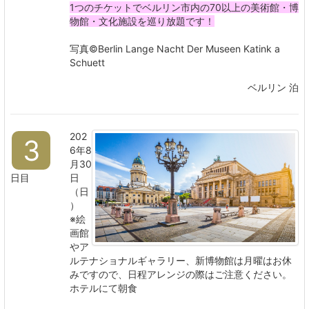
1つのチケットでベルリン市内の70以上の美術館・博
物館・文化施設を巡り放題です！
写真©Berlin Lange Nacht Der Museen Katink a
Schuett
ベルリン 泊
202
3
6年8
月30
日目
日
（日
）
※絵
画館
やア
ルテナショナルギャラリー、新博物館は月曜はお休
みですので、日程アレンジの際はご注意ください。
ホテルにて朝食