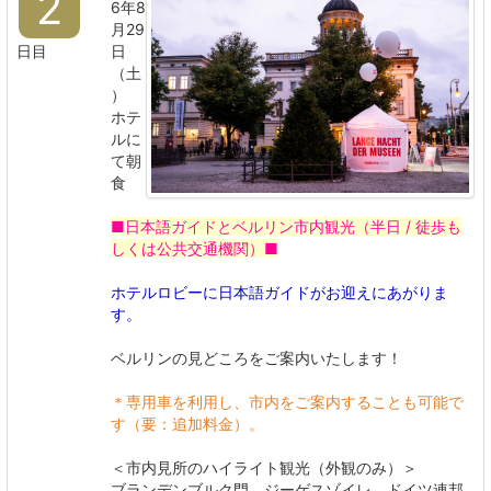
2
6年8
月29
日目
日
（土
）
ホテ
ルに
て朝
食
■日本語ガイドとベルリン市内観光（半日 / 徒歩も
しくは公共交通機関）■
ホテルロビーに日本語ガイドがお迎えにあがりま
す。
ベルリンの見どころをご案内いたします！
＊専用車を利用し、市内をご案内することも可能で
す（要：追加料金）。
＜市内見所のハイライト観光（外観のみ）＞
ブランデンブルク門、ジーゲスゾイレ、ドイツ連邦