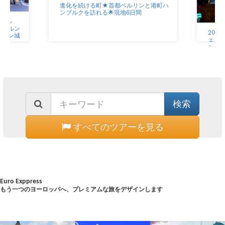
進化を続ける町★首都ベルリンと港町ハ
ンブルクを訪れる🌟現地6日間
・ケル
！ケルン
202
タイン城
ェス
ヘン
6日間
すべてのツアーを見る
Euro Exppress
もう一つのヨーロッパへ、プレミアムな旅をデザインします