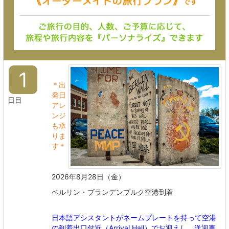
1
＊出
発日
日目
アレ
ンジ
も承
りま
す＊
2026年8月28日（金）
ベルリン・ブランデンブルク空港到着
日本語アシスタントがネームプレートを持って空港
の到着出口付近（Arrival Hall）でお迎えし、送迎車