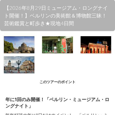
【2026年8月29日ミュージアム・ロングナイ
ト開催！】ベルリンの美術館＆博物館三昧！
芸術鑑賞と町歩き★現地4日間
世界遺産の博
人気のアンペ
夜のブランデ
物館島とテレ
ルマンショッ
ンブルク門
ビ塔
プ
このツアーのポイント
ドイツ連邦議
会議事堂
年に1回のみ開催！「ベルリン・ミュージアム・ロ
ングナイト」