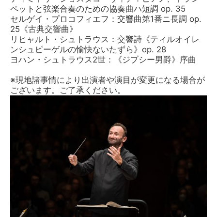
ペットと弦楽合奏のための協奏曲ハ短調 op. 35
セルゲイ・プロコフィエフ：交響曲第1番ニ長調 op.
25《古典交響曲》
リヒャルト・シュトラウス：交響詩《ティルオイレ
ンシュピーゲルの愉快ないたずら》op. 28
ヨハン・シュトラウス2世：《ジプシー男爵》序曲
※現地諸事情により出演者や演目が変更になる場合が
ございます。ご了承ください。