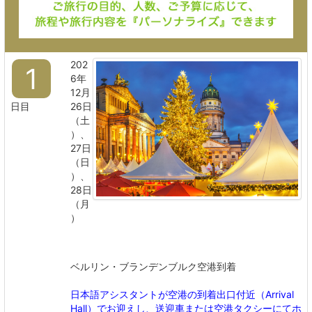
202
1
6年
12月
日目
26日
（土
）、
27日
（日
）、
28日
（月
）
ベルリン・ブランデンブルク空港到着
日本語アシスタントが空港の到着出口付近（Arrival
Hall）でお迎えし、送迎車または空港タクシーにてホ