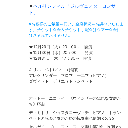
🌟
ベルリンフィル「ジルヴェスターコンサー
ト」
※お客様のご希望を伺い、空席状況をお調べいたしま
す。チケット料金＆チケット手配料はツアー料金に
は含まれておりません。
★12月29日（火）20：00～ 開演
★12月30日（水）20：00～ 開演
★12月31日（木）17：30～ 開演
キリル・ペトレンコ（指揮）
アレクサンダー・マロフェーエフ（ピアノ）
ダヴィッド・ゲリエ（トランペット）
オットー・ニコライ：《ウィンザーの陽気な女房た
ち》序曲
ディミトリ・ショスタコーヴィチ：ピアノ、トラン
ペットと弦楽合奏のための協奏曲ハ短調 op. 35
セルゲイ・プロコフィエフ：交響曲第1番ニ長調 op.