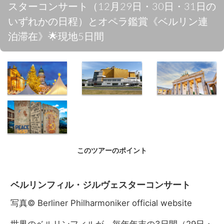
スターコンサート（12月29日・30日・31日の
いずれかの日程）とオペラ鑑賞《ベルリン連
泊滞在》🌟現地5日間
ベルリン・ク
ベルリンフィ
ブランデンブ
リスマスマー
ルハーモニー
ルク門
ケット
このツアーのポイント
ベルリンの壁
ベルリンフィル・ジルヴェスターコンサート
写真© Berliner Philharmoniker official website
世界のベルリンフィルが、毎年年末の3日間（29日・