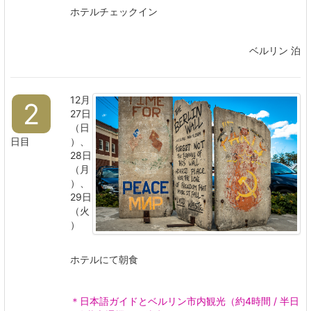
ホテルチェックイン
ベルリン 泊
12月
2
27日
（日
日目
）、
28日
（月
）、
29日
（火
）
ホテルにて朝食
＊日本語ガイドとベルリン市内観光（約4時間 / 半日