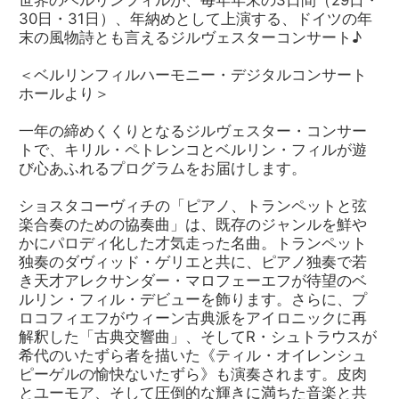
30日・31日）、年納めとして上演する、ドイツの年
末の風物詩とも言えるジルヴェスターコンサート♪
＜ベルリンフィルハーモニー・デジタルコンサート
ホールより＞
一年の締めくくりとなるジルヴェスター・コンサー
トで、キリル・ペトレンコとベルリン・フィルが遊
び心あふれるプログラムをお届けします。
ショスタコーヴィチの「ピアノ、トランペットと弦
楽合奏のための協奏曲」は、既存のジャンルを鮮や
かにパロディ化した才気走った名曲。トランペット
独奏のダヴィッド・ゲリエと共に、ピアノ独奏で若
き天才アレクサンダー・マロフェーエフが待望のベ
ルリン・フィル・デビューを飾ります。さらに、プ
ロコフィエフがウィーン古典派をアイロニックに再
解釈した「古典交響曲」、そしてR・シュトラウスが
希代のいたずら者を描いた《ティル・オイレンシュ
ピーゲルの愉快ないたずら》も演奏されます。皮肉
とユーモア、そして圧倒的な輝きに満ちた音楽と共