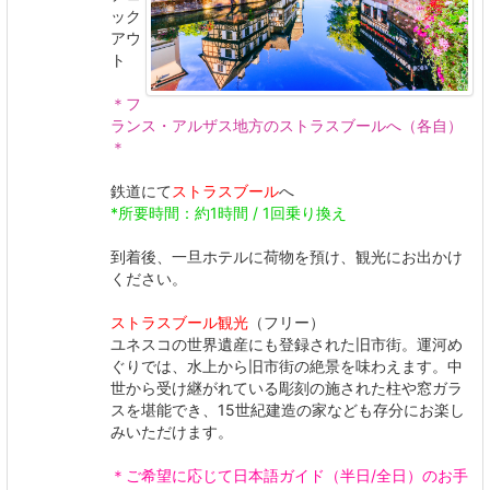
ック
アウ
ト
＊フ
ランス・アルザス地方のストラスブールへ（各自）
＊
鉄道にて
ストラスブール
へ
*所要時間：約1時間 / 1回乗り換え
到着後、一旦ホテルに荷物を預け、観光にお出かけ
ください。
ストラスブール観光
（フリー）
ユネスコの世界遺産にも登録された旧市街。運河め
ぐりでは、水上から旧市街の絶景を味わえます。中
世から受け継がれている彫刻の施された柱や窓ガラ
スを堪能でき、15世紀建造の家なども存分にお楽し
みいただけます。
＊ご希望に応じて日本語ガイド（半日/全日）のお手