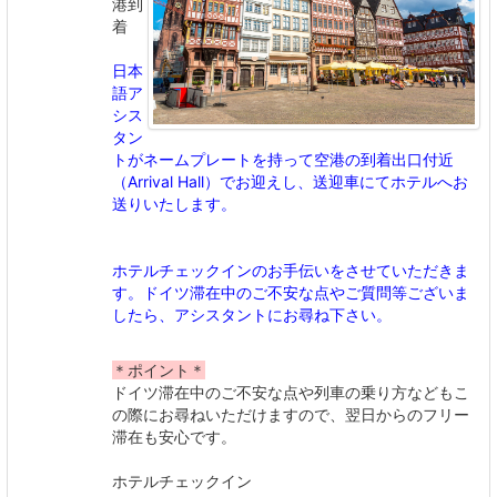
港到
着
日本
語ア
シス
タン
トがネームプレートを持って空港の到着出口付近
（Arrival Hall）でお迎えし、送迎車にてホテルへお
送りいたします。
ホテルチェックインのお手伝いをさせていただきま
す。ドイツ滞在中のご不安な点やご質問等ございま
したら、アシスタントにお尋ね下さい。
＊ポイント＊
ドイツ滞在中のご不安な点や列車の乗り方などもこ
の際にお尋ねいただけますので、翌日からのフリー
滞在も安心です。
ホテルチェックイン