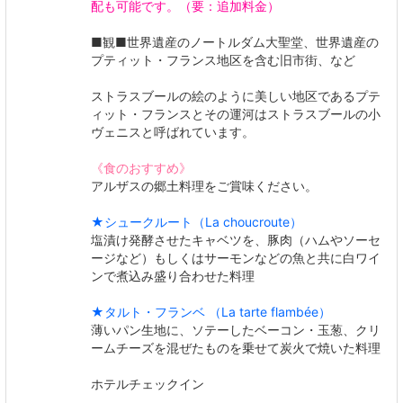
配も可能です。（要：追加料金）
■観■世界遺産のノートルダム大聖堂、世界遺産の
プティット・フランス地区を含む旧市街、など
ストラスブールの絵のように美しい地区であるプテ
ィット・フランスとその運河はストラスブールの小
ヴェニスと呼ばれています。
《食のおすすめ》
アルザスの郷土料理をご賞味ください。
★シュークルート（La choucroute）
塩漬け発酵させたキャベツを、豚肉（ハムやソーセ
ージなど）もしくはサーモンなどの魚と共に白ワイ
ンで煮込み盛り合わせた料理
★タルト・フランベ （La tarte flambée）
薄いパン生地に、ソテーしたベーコン・玉葱、クリ
ームチーズを混ぜたものを乗せて炭火で焼いた料理
ホテルチェックイン