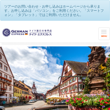
ツアーのお問い合わせ・お申し込みはホームページから承りま
す。お申し込みは「パソコン」をご利用ください。「スマートフ
ォン」「タブレット」ではご利用いただけません。
世界遺産や観光街道を巡る♪メルヘンの国ドイツ！
/
ドイツと隣国をめぐる旅
MENU