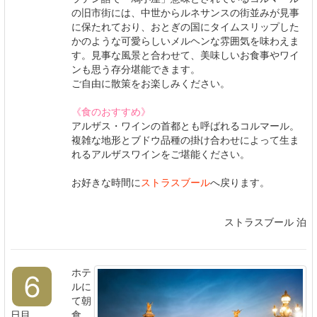
の旧市街には、中世からルネサンスの街並みが見事
に保たれており、おとぎの国にタイムスリップした
かのような可愛らしいメルヘンな雰囲気を味わえま
す。見事な風景と合わせて、美味しいお食事やワイ
ンも思う存分堪能できます。
ご自由に散策をお楽しみください。
《食のおすすめ》
アルザス・ワインの首都とも呼ばれるコルマール。
複雑な地形とブドウ品種の掛け合わせによって生ま
れるアルザスワインをご堪能ください。
お好きな時間に
ストラスブール
へ戻ります。
ストラスブール 泊
ホテ
6
ルに
て朝
日目
食