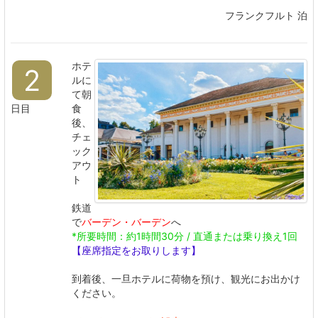
フランクフルト 泊
ホテ
2
ルに
て朝
日目
食
後、
チェ
ック
アウ
ト
鉄道
で
バーデン・バーデン
へ
*所要時間：約1時間30分 / 直通または乗り換え1回
【座席指定をお取りします】
到着後、一旦ホテルに荷物を預け、観光にお出かけ
ください。