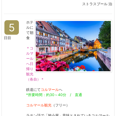
ストラスブール 泊
ホテ
5
ルに
て朝
日目
食
＊コ
ルマ
ール
へ日
帰り
観光
（各自）＊
鉄道にて
コルマール
へ
*所要時間：約30～40分 / 直通
コルマール観光
（フリー）
ラテン語で「鳩小屋」意味とされているコルマール