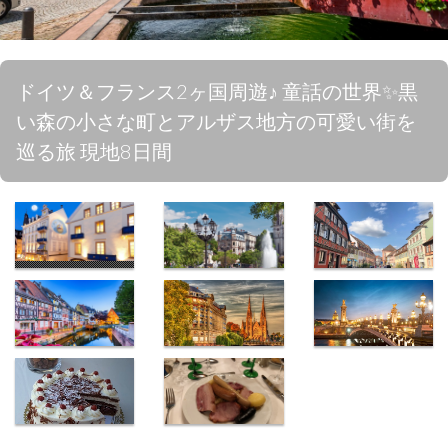
ドイツ＆フランス2ヶ国周遊♪ 童話の世界✨黒
い森の小さな町とアルザス地方の可愛い街を
巡る旅 現地8日間
星の王子様ホ
バーデンバー
ゲンゲンバッ
テル
デンの街
ハ
コルマール
ストラスブー
パリ
ル