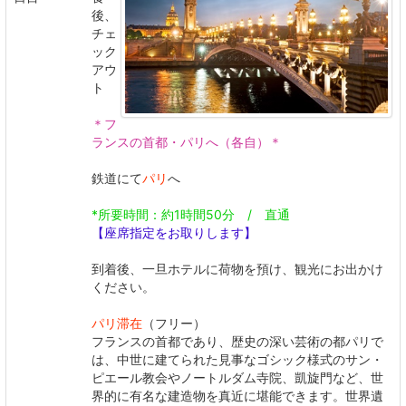
後、
チェ
ック
アウ
ト
＊フ
ランスの首都・パリへ（各自）＊
鉄道にて
パリ
へ
*所要時間：約1時間50分 / 直通
【座席指定をお取りします】
到着後、一旦ホテルに荷物を預け、観光にお出かけ
ください。
パリ滞在
（フリー）
フランスの首都であり、歴史の深い芸術の都パリで
は、中世に建てられた見事なゴシック様式のサン・
ピエール教会やノートルダム寺院、凱旋門など、世
界的に有名な建造物を真近に堪能できます。世界遺