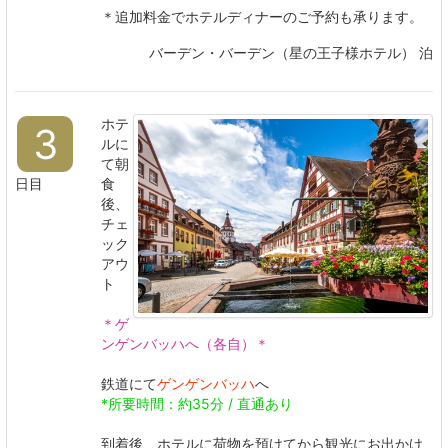
＊追加料金でホテルディナーのご予約も承ります。
バーデン・バーデン（星の王子様ホテル） 泊
ホテ
3
ルに
て朝
日目
食
後、
チェ
ック
アウ
ト
＊ゲ
ンゲンバッハへ（各自）＊
鉄道にて
ゲンゲンバッハ
へ
*所要時間：約35分 / 直通あり
到着後、ホテルに荷物を預けてから観光にお出かけ