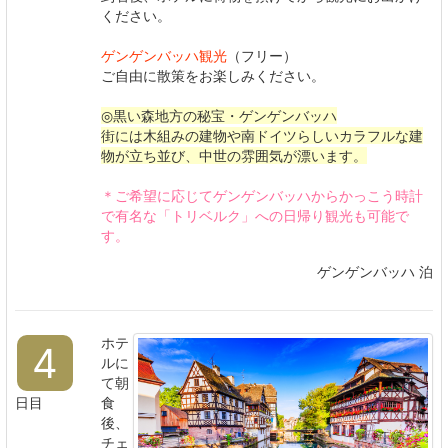
ください。
ゲンゲンバッハ観光
（フリー）
ご自由に散策をお楽しみください。
◎黒い森地方の秘宝・ゲンゲンバッハ
街には木組みの建物や南ドイツらしいカラフルな建
物が立ち並び、中世の雰囲気が漂います。
＊ご希望に応じてゲンゲンバッハからかっこう時計
で有名な「トリベルク」への日帰り観光も可能で
す。
ゲンゲンバッハ 泊
ホテ
4
ルに
て朝
日目
食
後、
チェ