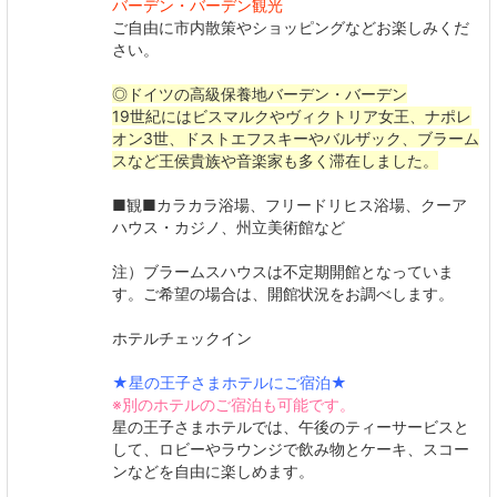
バーデン・バーデン観光
ご自由に市内散策やショッピングなどお楽しみくだ
さい。
◎ドイツの高級保養地バーデン・バーデン
19世紀にはビスマルクやヴィクトリア女王、ナポレ
オン3世、ドストエフスキーやバルザック、ブラーム
スなど王侯貴族や音楽家も多く滞在しました。
■観■カラカラ浴場、フリードリヒス浴場、クーア
ハウス・カジノ、州立美術館など
注）ブラームスハウスは不定期開館となっていま
す。ご希望の場合は、開館状況をお調べします。
ホテルチェックイン
★星の王子さまホテルにご宿泊★
※別のホテルのご宿泊も可能です。
星の王子さまホテルでは、午後のティーサービスと
して、ロビーやラウンジで飲み物とケーキ、スコー
ンなどを自由に楽しめます。