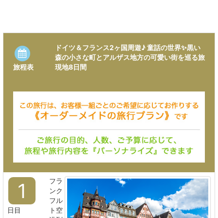
ドイツ＆フランス2ヶ国周遊♪ 童話の世界✨黒い
森の小さな町とアルザス地方の可愛い街を巡る旅
現地8日間
旅程表
フラ
1
ンク
フル
日目
ト空