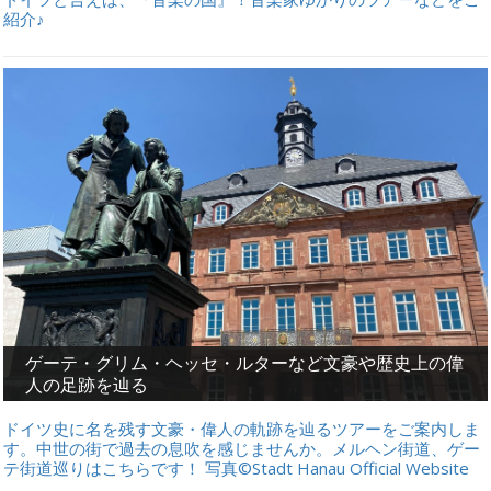
紹介♪
ゲーテ・グリム・ヘッセ・ルターなど文豪や歴史上の偉
人の足跡を辿る
ドイツ史に名を残す文豪・偉人の軌跡を辿るツアーをご案内しま
す。中世の街で過去の息吹を感じませんか。メルヘン街道、ゲー
テ街道巡りはこちらです！ 写真©Stadt Hanau Official Website