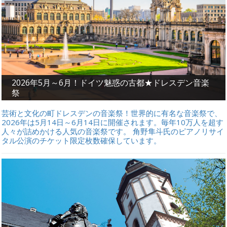
2026年5月～6月！ドイツ魅惑の古都★ドレスデン音楽
祭
芸術と文化の町ドレスデンの音楽祭！世界的に有名な音楽祭で、
2026年は5月14日～6月14日に開催されます。毎年10万人を超す
人々が詰めかける人気の音楽祭です。 角野隼斗氏のピアノリサイ
タル公演のチケット限定枚数確保しています。