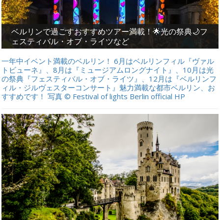
ベルリンで過ごすおすすめツアー満載！🌟光の祭典🌙フ
ェスティバル・オブ・ライツなど
一年中イベント満載のベルリン！ 6月はベルリンフィル『ヴァル
トビューネ』、8月は『ミュージアムロングナイト』、10月は光
の祭典『フェスティバル・オブ・ライツ』、12月は『ベルリンフ
ィル・ジルヴェスターコンサート』魅力満載な都市ベルリン、お
すすめです！ 写真 © Festival of lights Berlin official HP