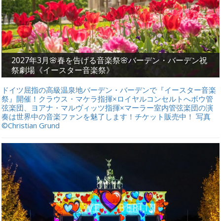
2027年3月🌸春を告げる音楽祭🌸バーデン・バーデン祝
祭劇場《イースター音楽祭》
ドイツ屈指の高級温泉地バーデン・バーデンで『イースター音楽
祭』開催！クラウス・マケラ指揮×ロイヤルコンセルトへボウ管
弦楽団、ヨアナ・マルヴィッツ指揮×マーラー室内管弦楽団の演
奏は世界中の音楽ファンを魅了します！チケット販売中！ 写真
©Christian Grund