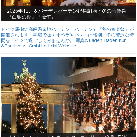
2026年12月🌟バーデンバーデン祝祭劇場・冬の音楽祭
『白鳥の湖』『魔笛』
ドイツ屈指の高級温泉地バーデン・バーデンで『冬の音楽祭』が
開催されます。本場で聴くオペラやバレエは格別。冬の贅沢な時
間をドイツで過ごしてみませんか。 写真©Baden-Baden Kur
&Tourismus; GmbH official Website