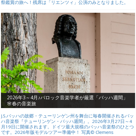
祭鑑賞の旅へ！残席は「リエンツィ」公演のみとなりました。
2026年3～4月♪バロック音楽学者が厳選「バッハ週間」
🌸春の音楽旅
J.S.バッハの故郷・テューリンゲン州を舞台に毎春開催されるバッ
ハ音楽祭『テューリンゲン・バッハ週間』。2026年3月27日～4
月19日に開催されます。ドイツ最大規模のバッハ音楽祭のひとつ
です。2026年版モデルツアー準備中！ 写真© Clemens