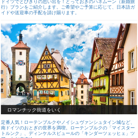
ドイツでとびきりの思い出を！とっておきのハネムーン（新婚旅
行）プランをご紹介します。ご希望やご予算に応じて、日本語ガ
イドや送迎車の手配を請け賜ります。
ロマンチック街道をいく
定番人気！ローテンブルクやノイシュヴァンシュタイン城など、
南ドイツのおとぎの世界を満喫。ローテンブルクの「マイスター
トルンク」、ディンケルスビュールの「キンダーツェッヒェ」ツ