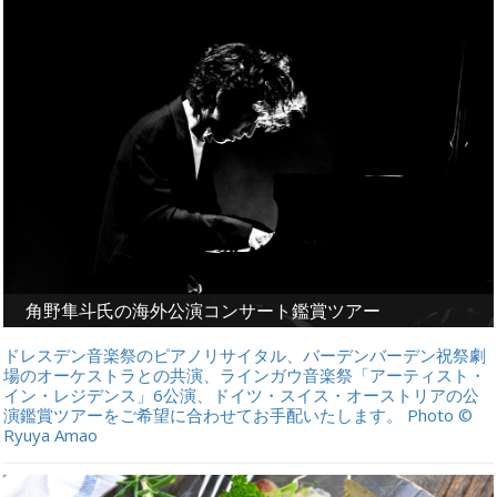
角野隼斗氏の海外公演コンサート鑑賞ツアー
ドレスデン音楽祭のピアノリサイタル、バーデンバーデン祝祭劇
場のオーケストラとの共演、ラインガウ音楽祭「アーティスト・
イン・レジデンス」6公演、ドイツ・スイス・オーストリアの公
演鑑賞ツアーをご希望に合わせてお手配いたします。 Photo ©
Ryuya Amao