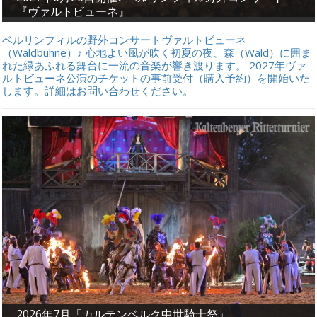
『ヴァルトビューネ』
ベルリンフィルの野外コンサートヴァルトビューネ
（Waldbühne）♪ 心地よい風が吹く初夏の夜、森（Wald）に囲ま
れた緑あふれる舞台に一流の音楽が響き渡ります。 2027年ヴァ
ルトビューネ公演のチケットの事前受付（購入予約）を開始いた
します。詳細はお問い合わせください。
2026年7月「カルテンベルク中世騎士祭」