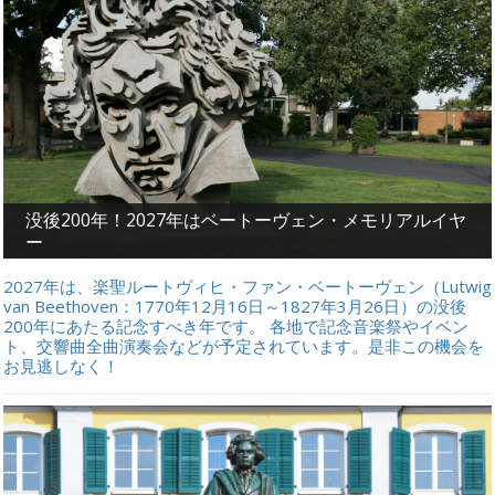
没後200年！2027年はベートーヴェン・メモリアルイヤ
ー
2027年は、楽聖ルートヴィヒ・ファン・ベートーヴェン（Lutwig
van Beethoven：1770年12月16日～1827年3月26日）の没後
200年にあたる記念すべき年です。 各地で記念音楽祭やイベン
ト、交響曲全曲演奏会などが予定されています。是非この機会を
お見逃しなく！