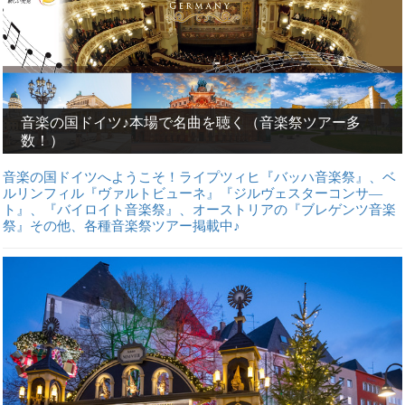
音楽の国ドイツ♪本場で名曲を聴く（音楽祭ツアー多
数！）
音楽の国ドイツへようこそ！ライプツィヒ『バッハ音楽祭』、ベ
ルリンフィル『ヴァルトビューネ』『ジルヴェスターコンサ―
ト』、『バイロイト音楽祭』、オーストリアの『ブレゲンツ音楽
祭』その他、各種音楽祭ツアー掲載中♪