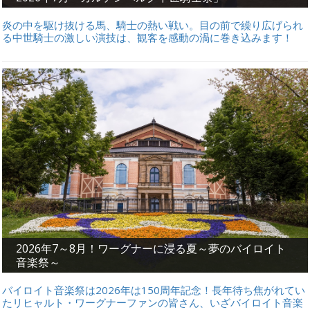
炎の中を駆け抜ける馬、騎士の熱い戦い。目の前で繰り広げられ
る中世騎士の激しい演技は、観客を感動の渦に巻き込みます！
2026年7～8月！ワーグナーに浸る夏～夢のバイロイト
音楽祭～
バイロイト音楽祭は2026年は150周年記念！長年待ち焦がれてい
たリヒャルト・ワーグナーファンの皆さん、いざバイロイト音楽