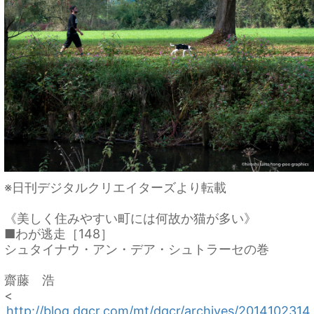
※日刊デジタルクリエイターズより転載
《美しく住みやすい町には何故か猫が多い》
■わが逃走［148］
シュタイナウ・アン・デア・シュトラーセの巻
齋藤 浩
<
http://blog.dgcr.com/mt/dgcr/archives/2014102314