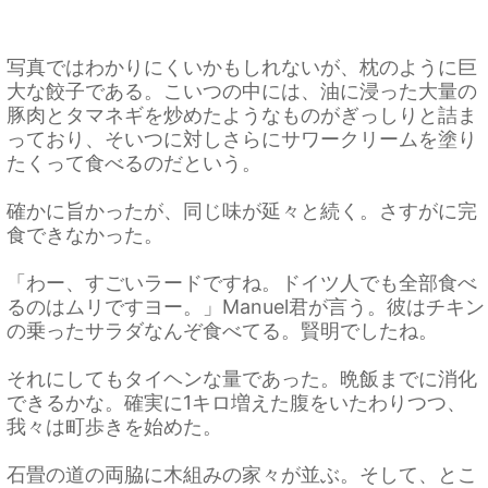
写真ではわかりにくいかもしれないが、枕のように巨
大な餃子である。こいつの中には、油に浸った大量の
豚肉とタマネギを炒めたようなものがぎっしりと詰ま
っており、そいつに対しさらにサワークリームを塗り
たくって食べるのだという。
確かに旨かったが、同じ味が延々と続く。さすがに完
食できなかった。
「わー、すごいラードですね。ドイツ人でも全部食べ
るのはムリですヨー。」Manuel君が言う。彼はチキン
の乗ったサラダなんぞ食べてる。賢明でしたね。
それにしてもタイヘンな量であった。晩飯までに消化
できるかな。確実に1キロ増えた腹をいたわりつつ、
我々は町歩きを始めた。
石畳の道の両脇に木組みの家々が並ぶ。そして、とこ