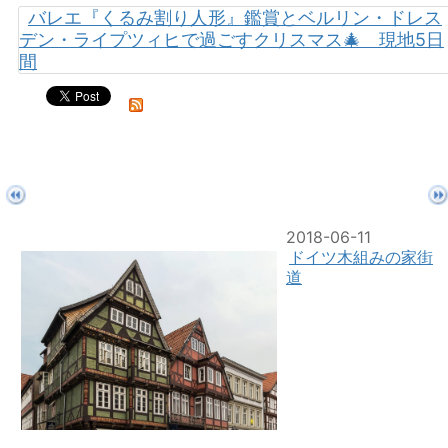
バレエ『くるみ割り人形』鑑賞とベルリン・ドレス
デン・ライプツィヒで過ごすクリスマス🎄 現地5日
間
2018-06-11
ドイツ木組みの家街
道