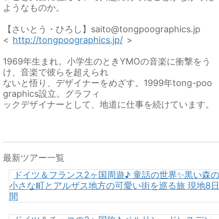
ようなものか。
【さいとう・ひろし】saito@tongpoographics.jp
<
http://tongpoographics.jp/
>
1969年生まれ。小学生のときYMOの音楽に衝撃をう
け、音楽で彼らを超えられ
ないと悟り、デザイナーをめざす。1999年tong-poo
graphics設立。グラフィ
ックデザイナーとして、地道に仕事を続けています。
最新ツアー一覧
ドイツ＆フランス2ヶ国周遊♪ 童話の世界✨黒い森
小さな町とアルザス地方の可愛い街を巡る旅 現地8
間