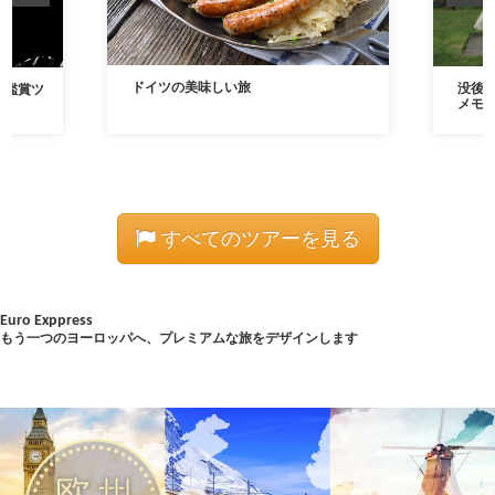
ドイツの美味しい旅
没後2
ト鑑賞ツ
メモ
すべてのツアーを見る
Euro Exppress
もう一つのヨーロッパへ、プレミアムな旅をデザインします