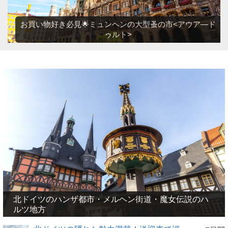
お買い物好き必見🌟ミュンヘンの大型蚤の市<アウア―ド
ゥルト>
北ドイツのハンザ都市・メルヘン街道・魔女伝説のハ
ルツ地方