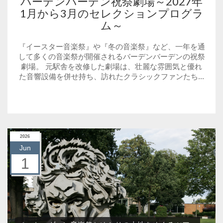
バーデンバーデン祝祭劇場～2027年
1月から3月のセレクションプログラ
ム～
『イースター音楽祭』や『冬の音楽祭』など、一年を通
して多くの音楽祭が開催されるバーデンバーデンの祝祭
劇場。 元駅舎を改修した劇場は、壮麗な雰囲気と優れ
た音響設備を併せ持ち、訪れたクラシックファンたち...
2026
Jun
1