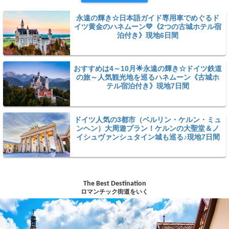
永遠の輝き☆日本語ガイド専用車でめぐるド
イツ黄金のハネムーン💛《2つの古城ホテル宿
泊付き》現地6日間
おすすめは4～10月🌟永遠の輝き☆ドイツ鉄道
の旅～人気観光地を巡るハネムーン《古城ホ
テル宿泊付き》現地7日間
ドイツ人気の3都市（ベルリン・ケルン・ミュ
ンヘン）大周遊プラン！ケルンの大聖堂＆ノ
イシュヴァンシュタイン城も巡る♪現地7日間
The Best Destination
ロマンチック街道をいく