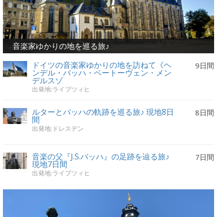
音楽家ゆかりの地を巡る旅♪
ドイツの音楽家ゆかりの地を訪ねて《ヘ
9日間
ンデル・バッハ・ベートーヴェン・メン
デルスゾ
出発地:ライプツィヒ
ルターとバッハの軌跡を巡る旅♪ 現地8日
8日間
間
出発地:ドレスデン
音楽の父『J.S.バッハ』の足跡を辿る旅♪
7日間
現地7日間
出発地:ライプツィヒ