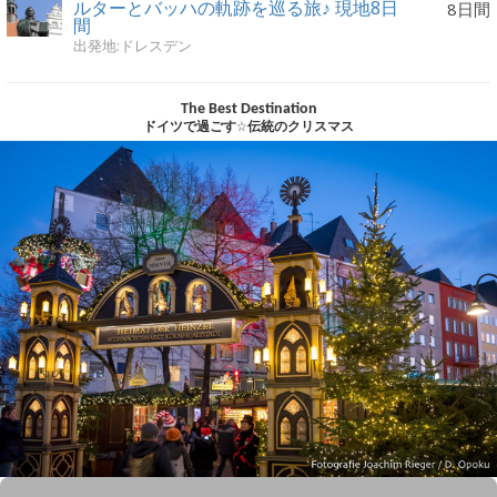
ルターとバッハの軌跡を巡る旅♪ 現地8日
8日間
間
出発地:ドレスデン
The Best Destination
ドイツで過ごす☆伝統のクリスマス