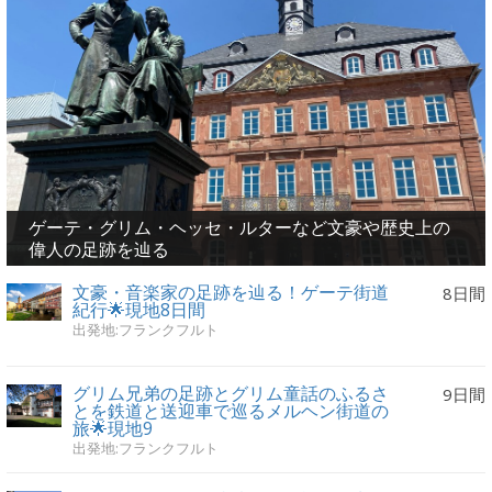
ゲーテ・グリム・ヘッセ・ルターなど文豪や歴史上の
偉人の足跡を辿る
文豪・音楽家の足跡を辿る！ゲーテ街道
8日間
紀行🌟現地8日間
出発地:フランクフルト
グリム兄弟の足跡とグリム童話のふるさ
9日間
とを鉄道と送迎車で巡るメルヘン街道の
旅🌟現地9
出発地:フランクフルト