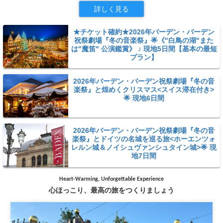
詳しく見る
★チケット確約★2026年バーデン・バーデン
祝祭劇場『冬の音楽祭』🌟《"白鳥の湖"また
は"魔笛" 公演鑑賞》 ♪ 現地5日間【基本の最短
プラン】
2026年バーデン・バーデン祝祭劇場『冬の音
楽祭』と煌めくクリスマス<スイス滞在付き>
🌟 現地6日間
2026年バーデン・バーデン祝祭劇場『冬の音
楽祭』とドイツの名城を巡る旅<ホーエンツォ
レルン城＆ノイシュヴァンシュタイン城>🌟 現
地7日間
Heart-Warming, Unforgettable Experience
心ほっこり、最高の旅をつくりましょう