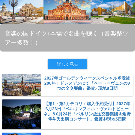
音楽の国ドイツ♪本場で名曲を聴く（音楽祭ツ
アー多数！）
詳しく見る
2027年ゴールデンウィークスペシャル🌟没後
200年！ドレスデンにて『ベートーヴェンの9
つの全交響曲』鑑賞♪ 現地8日間
【第1・第2カテゴリ：購入予約受付】2027年
6月26日『ベルリンフィル・ヴァルトビュー
ネ』＆6月24日「ベルリン放送交響楽団＆角野
隼斗氏出演コンサート」鑑賞🎻現地5日間