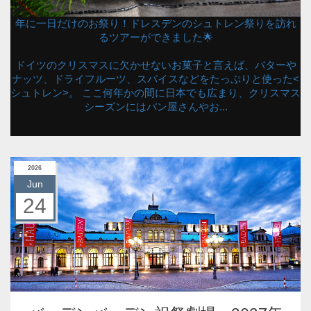
年に一日だけのお祭り！ドレスデンのシュトレン祭りを訪れ
るツアーができました🌟
ドイツのクリスマスに欠かせないお菓子と言えば、バターや
ナッツ、ドライフルーツ、スパイスなどをたっぷりと使った<
シュトレン>。 ここ何年かの間に日本でも広まり、クリスマス
シーズンにはパン屋さんやお...
2026
Jun
24