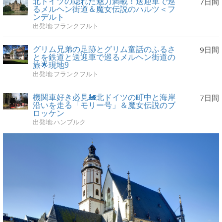
北ドイツの隠れた魅力満載！送迎車で巡
7日間
るメルヘン街道＆魔女伝説のハルツ＜フ
ンデルト
出発地:フランクフルト
グリム兄弟の足跡とグリム童話のふるさ
9日間
とを鉄道と送迎車で巡るメルヘン街道の
旅🌟現地9
出発地:フランクフルト
機関車好き必見🚂北ドイツの町中と海岸
7日間
沿いを走る「モリー号」＆魔女伝説のブ
ロッケン
出発地:ハンブルク