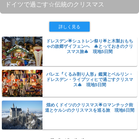
ドイツで過ごす☆伝統のクリスマス
詳しく見る
ドレスデン🌟シュトレン祭り🌟と木製おもち
ゃの故郷ザイフェンへ 🎄とっておきのクリ
スマス旅🎄 現地5日間
バレエ『くるみ割り人形』鑑賞とベルリン・
ドレスデン・ライプツィヒで過ごすクリスマ
ス🎄 現地5日間
煌めくドイツのクリスマス🌟ロマンチック街
道とケルンのクリスマスを巡る旅 現地6日間